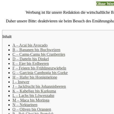
Ohne Werb
Werbung ist für unsere Redaktion die wirtschaftliche B
Daher unsere Bitte: deaktivieren sie beim Besuch des Ernährung
Inhalt
A – Acai bis Avocado
B – Bananen bis Buchweizen
C – Camu-Camu bis Cranberries
D – Datteln bis Dinkel
E – Eier bis Erdbeeren
F – Feigen bis Frühlingszwiebeln
G – Garcinia Cambogia bis Gurke
H – Hafer bis Honigmelone
I – Ingwer
J – Jackfrucht bis Johannisbeeren
K – Kabeljau bis Kurkuma
L – Lachs bis Löwenzahn
M – Maca bis Moringa
N – Nektarinen
O – Oliven bis Orangen
P – Pak Choi bis Portulak