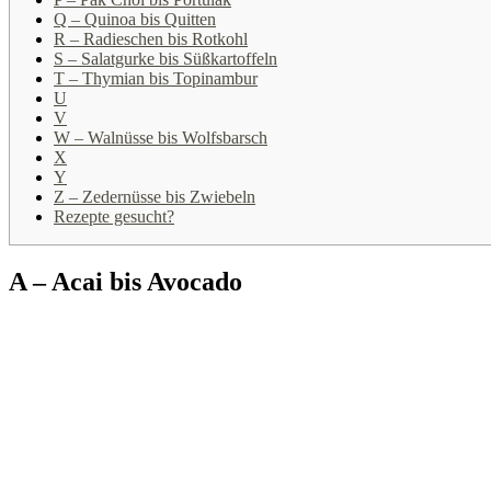
Q – Quinoa bis Quitten
R – Radieschen bis Rotkohl
S – Salatgurke bis Süßkartoffeln
T – Thymian bis Topinambur
U
V
W – Walnüsse bis Wolfsbarsch
X
Y
Z – Zedernüsse bis Zwiebeln
Rezepte gesucht?
A – Acai bis Avocado