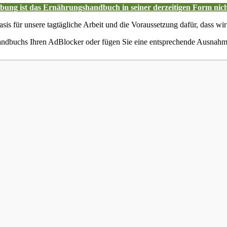
ung ist das Ernährungshandbuch in seiner derzeitigen Form nich
asis für unsere tagtägliche Arbeit und die Voraussetzung dafür, dass wir
shandbuchs Ihren AdBlocker oder fügen Sie eine entsprechende Ausna