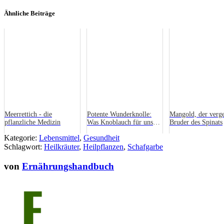
Ähnliche Beiträge
Meerrettich - die
Potente Wunderknolle:
Mangold, der verg
pflanzliche Medizin
Was Knoblauch für unsere
Bruder des Spinats
Gesundheit leistet
Kategorie:
Lebensmittel
,
Gesundheit
Schlagwort:
Heilkräuter
,
Heilpflanzen
,
Schafgarbe
von
Ernährungshandbuch