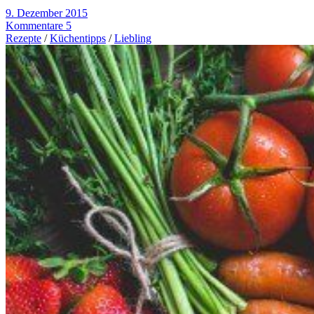
9. Dezember 2015
Kommentare 5
Rezepte
/
Küchentipps
/
Liebling