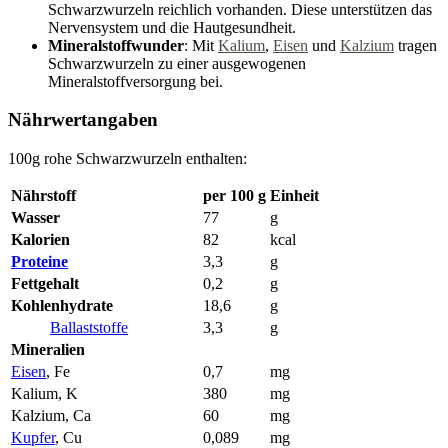
Schwarzwurzeln reichlich vorhanden. Diese unterstützen das
Nervensystem und die Hautgesundheit.
Mineralstoffwunder
: Mit
Kalium
,
Eisen
und
Kalzium
tragen
Schwarzwurzeln zu einer ausgewogenen
Mineralstoffversorgung bei.
Nährwertangaben
100g rohe Schwarzwurzeln enthalten:
Nährstoff
per 100 g
Einheit
Wasser
77
g
Kalorien
82
kcal
Proteine
3,3
g
Fettgehalt
0,2
g
Kohlenhydrate
18,6
g
Ballaststoffe
3,3
g
Mineralien
Eisen
, Fe
0,7
mg
Kalium, K
380
mg
Kalzium, Ca
60
mg
Kupfer
, Cu
0,089
mg