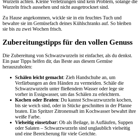
Wurzeln achten. Kleine Verletzungen sind kein Problem, solange die
Wurzeln frisch aussehen und nicht ausgetrocknet sind.
Zu Hause angekommen, wickle sie in ein feuchtes Tuch und
bewahre sie im Gemüsefach deines Kühlschranks auf. So bleiben
sie bis zu zwei Wochen frisch.
Zubereitungstipps für den vollen Genuss
Die Zubereitung von Schwarzwurzeln ist einfacher, als du denkst.
Ein paar Tipps helfen dir, das Beste aus diesem Gemüse
herauszuholen:
Schälen leicht gemacht
: Zieh Handschuhe an, um
Verfärbungen an den Händen zu vermeiden. Schäle die
Schwarzwurzeln unter fließendem Wasser oder lege sie
vorher in Essigwasser, um das Schälen zu erleichtern.
Kochen oder Braten
: Du kannst Schwarzwurzeln kochen,
bis sie weich sind, oder in Stücke geschnitten in der Pfanne
braten. Ein Spritzer Zitronensaft im Kochwasser bewahrt ihre
weiße Farbe.
Vielseitig einsetzbar
: Ob als Beilage, in Aufläufen, Suppen
oder Salaten – Schwarzwurzeln sind unglaublich vielseitig
und eine Bereicherung für viele Gerichte.