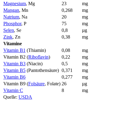
Magnesium
, Mg
23
mg
Mangan
, Mn
0,268
mg
Natrium
, Na
20
mg
Phosphor
, P
75
mg
Selen
, Se
0,8
µg
Zink
, Zn
0,38
mg
Vitamine
Vitamin B1
(Thiamin)
0,08
mg
Vitamin B2 (
Riboflavin
)
0,22
mg
Vitamin B3
(Niacin)
0,5
mg
Vitamin B5
(Pantothensäure)
0,371
mg
Vitamin B6
0,277
mg
Vitamin B9 (
Folsäure
, Folate)
26
µg
Vitamin C
8
mg
Quelle:
USDA