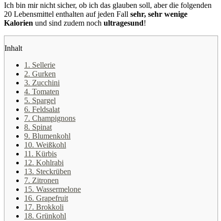
Ich bin mir nicht sicher, ob ich das glauben soll, aber die folgenden
20 Lebensmittel enthalten auf jeden Fall
sehr, sehr wenige
Kalorien
und sind zudem noch
ultragesund
!
Inhalt
1. Sellerie
2. Gurken
3. Zucchini
4. Tomaten
5. Spargel
6. Feldsalat
7. Champignons
8. Spinat
9. Blumenkohl
10. Weißkohl
11. Kürbis
12. Kohlrabi
13. Steckrüben
7. Zitronen
15. Wassermelone
16. Grapefruit
17. Brokkoli
18. Grünkohl