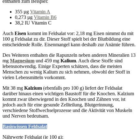
enthalten zum Beispiel:
355 µg
Vitamin A
0,273 µg
Vitamin B6
38,2 IU Vitamin C
Auch
Eisen
kommt im Feldsalat vor: 2,18 mg Eisen nimmst du mit
100 g Feldsalat zu dir. Dieser Stoff spielt bei der Blutbildung eine
entscheidende Rolle. Eisenmangel kann deshalb zur Anämie führen.
Des Weiteren enthalten die Rapunzeln neben anderen Mineralien 13
mg
Magnesium
und 459 mg
Kalium
. Auch diese Stoffe sind
lebensnotwendig. Einige Experten schätzen, dass die meisten
Menschen zu wenig Kalium zu sich nehmen, obwohl der Stoff in
vielen Lebensmitteln vorkommt.
Mit 38 mg
Kalzium
(ebenfalls pro 100 g) liefert der Feldsalat
darüber hinaus einen wichtigen Baustoff für die Knochen. Kalzium
kommt zwar überwiegend in den Knochen und Zähnen vor, ist
jedoch auch für eine gesunde Zellteilung, Blutgerinnung,
verschiedene Stoffwechselprozesse und die Aktivität von Muskeln
und Nerven bedeutsam.
Basiswissen Feldsalat
Nährwerte Feldsalat (je 100 g):