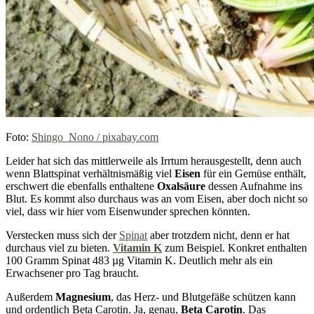
Foto:
Shingo_Nono / pixabay.com
Leider hat sich das mittlerweile als Irrtum herausgestellt, denn auch
wenn Blattspinat verhältnismäßig viel
Eisen
für ein Gemüse enthält,
erschwert die ebenfalls enthaltene
Oxalsäure
dessen Aufnahme ins
Blut. Es kommt also durchaus was an vom Eisen, aber doch nicht so
viel, dass wir hier vom Eisenwunder sprechen könnten.
Verstecken muss sich der
Spinat
aber trotzdem nicht, denn er hat
durchaus viel zu bieten.
Vitamin K
zum Beispiel. Konkret enthalten
100 Gramm Spinat 483 µg Vitamin K. Deutlich mehr als ein
Erwachsener pro Tag braucht.
Außerdem
Magnesium
, das Herz- und Blutgefäße schützen kann
und ordentlich Beta Carotin. Ja, genau,
Beta Carotin
. Das