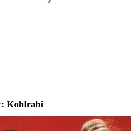
t:
Kohlrabi