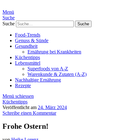
Menü
Suche
Suche
Food-Trends
Genuss & Sünde
Gesundheit
Ernährung bei Krankheiten
Küchentipps
Lebensmittel
Superfoods von A-Z
Warenkunde & Zutaten (A-Z)
Nachhaltige Ernährung
Rezepte
Menü schiessen
Küchentipps
Veröffentlicht am
24. März 2024
Schreibe einen Kommentar
Frohe Ostern!
von
Heike Lorenz