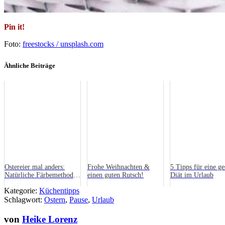
Pin it!
Foto:
freestocks / unsplash.com
Ähnliche Beiträge
Ostereier mal anders:
Frohe Weihnachten &
5 Tipps für eine g
Natürliche Färbemethoden
einen guten Rutsch!
Diät im Urlaub
aus der Küche
Kategorie:
Küchentipps
Schlagwort:
Ostern
,
Pause
,
Urlaub
von
Heike Lorenz