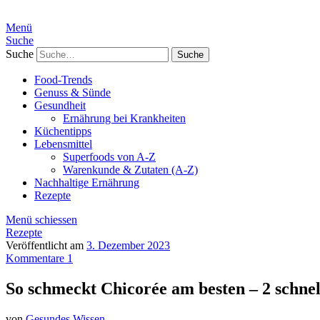
Menü
Suche
Suche
Food-Trends
Genuss & Sünde
Gesundheit
Ernährung bei Krankheiten
Küchentipps
Lebensmittel
Superfoods von A-Z
Warenkunde & Zutaten (A-Z)
Nachhaltige Ernährung
Rezepte
Menü schiessen
Rezepte
Veröffentlicht am
3. Dezember 2023
Kommentare 1
So schmeckt Chicorée am besten – 2 schne
von
Gesundes Wissen