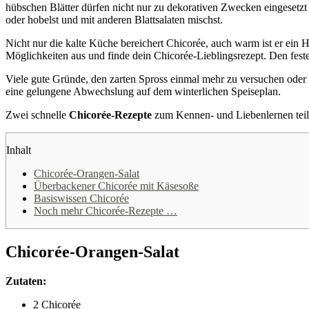
hübschen Blätter dürfen nicht nur zu dekorativen Zwecken eingesetzt 
oder hobelst und mit anderen Blattsalaten mischst.
Nicht nur die kalte Küche bereichert Chicorée, auch warm ist er ein
Möglichkeiten aus und finde dein Chicorée-Lieblingsrezept. Den feste
Viele gute Gründe, den zarten Spross einmal mehr zu versuchen oder i
eine gelungene Abwechslung auf dem winterlichen Speiseplan.
Zwei schnelle
Chicorée-Rezepte
zum Kennen- und Liebenlernen teile
Inhalt
Chicorée-Orangen-Salat
Überbackener Chicorée mit Käsesoße
Basiswissen Chicorée
Noch mehr Chicorée-Rezepte …
Chicorée-Orangen-Salat
Zutaten:
2 Chicorée