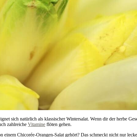
eignet sich natürlich als klassischer Wintersalat. Wenn dir der herbe Ge
auch zahlreiche
Vitamine
flöten gehen.
on einem Chicorée-Orangen-Salat gehört? Das schmeckt nicht nur lecke