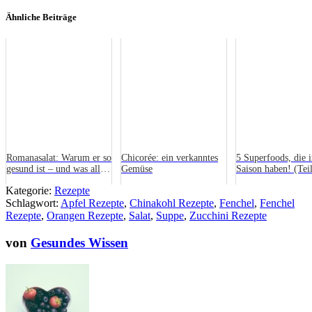
Ähnliche Beiträge
Romanasalat: Warum er so
Chicorée: ein verkanntes
5 Superfoods, die 
gesund ist – und was alles
Gemüse
Saison haben! (Teil
drinsteckt
Kategorie:
Rezepte
Schlagwort:
Apfel Rezepte
,
Chinakohl Rezepte
,
Fenchel
,
Fenchel
Rezepte
,
Orangen Rezepte
,
Salat
,
Suppe
,
Zucchini Rezepte
von
Gesundes Wissen