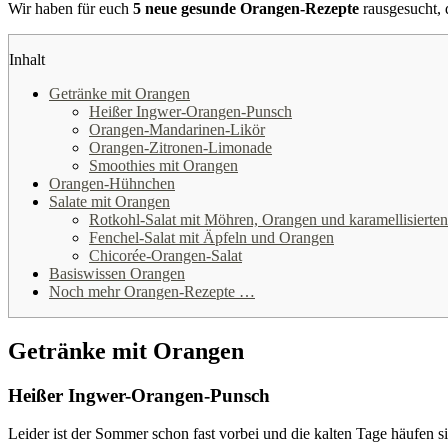
Wir haben für euch
5 neue gesunde Orangen-Rezepte
rausgesucht, d
Inhalt
Getränke mit Orangen
Heißer Ingwer-Orangen-Punsch
Orangen-Mandarinen-Likör
Orangen-Zitronen-Limonade
Smoothies mit Orangen
Orangen-Hühnchen
Salate mit Orangen
Rotkohl-Salat mit Möhren, Orangen und karamellisierte
Fenchel-Salat mit Äpfeln und Orangen
Chicorée-Orangen-Salat
Basiswissen Orangen
Noch mehr Orangen-Rezepte …
Getränke mit Orangen
Heißer Ingwer-Orangen-Punsch
Leider ist der Sommer schon fast vorbei und die kalten Tage häufen 