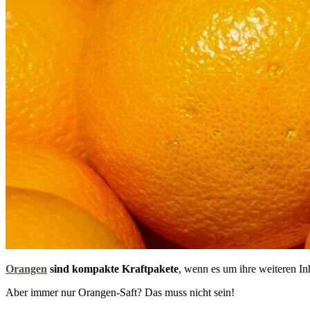
Orangen
sind kompakte Kraftpakete
, wenn es um ihre weiteren In
Aber immer nur Orangen-Saft? Das muss nicht sein!