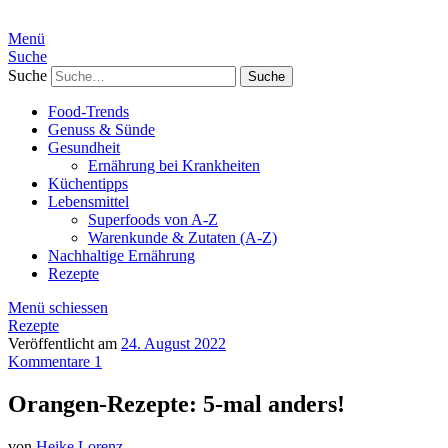
Menü
Suche
Suche
Food-Trends
Genuss & Sünde
Gesundheit
Ernährung bei Krankheiten
Küchentipps
Lebensmittel
Superfoods von A-Z
Warenkunde & Zutaten (A-Z)
Nachhaltige Ernährung
Rezepte
Menü schiessen
Rezepte
Veröffentlicht am
24. August 2022
Kommentare 1
Orangen-Rezepte: 5-mal anders!
von
Heike Lorenz