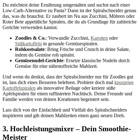
Du möchtest deine Ernährung umgestalten und suchst nach einer
Low-Carb-Alternative zu Pasta? Dann ist der Spiralschneider genau
das, was du brauchst. Er zaubert im Nu aus Zucchini, Möhren oder
Roter Bete appetitliche Spiralen, die du als Grundlage für zahlreiche
Gerichte verwenden kannst.
Zoodles & Co.
: Verwandle Zucchini,
Karotten
oder
Süßkartoffeln
in gesunde Gemüsespiralen.
Rohkostsalate
: Bring Frische und Crunch in deine Salate,
indem du Gemüse roh spiralst.
Gemüsenudel-Gerichte
: Ersetze klassische Nudeln durch
Gemüse für eine nährstoffreiche Mahlzeit.
Und wenn du denkst, dass der Spiralschneider nur für Zoodles gut
ist, lass dich eines Besseren belehren. Probiere doch mal
knusprige
Kartoffelspiralen
als innovative Beilage oder kreiere süße
Apfelspiralen für einen raffinierten Nachtisch. Deine Freunde und
Familie werden von deinen Kreationen begeistert sein.
Lass dich von der Einfachheit und Vielfalt des Spiralschneiders
inspirieren und gib deinen Mahlzeiten einen ganz neuen Dreh.
3. Hochleistungsmixer – Dein Smoothie-
Meister