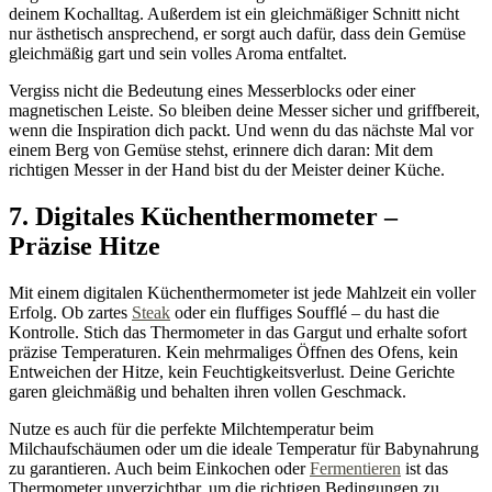
deinem Kochalltag. Außerdem ist ein gleichmäßiger Schnitt nicht
nur ästhetisch ansprechend, er sorgt auch dafür, dass dein Gemüse
gleichmäßig gart und sein volles Aroma entfaltet.
Vergiss nicht die Bedeutung eines Messerblocks oder einer
magnetischen Leiste. So bleiben deine Messer sicher und griffbereit,
wenn die Inspiration dich packt. Und wenn du das nächste Mal vor
einem Berg von Gemüse stehst, erinnere dich daran: Mit dem
richtigen Messer in der Hand bist du der Meister deiner Küche.
7. Digitales Küchenthermometer –
Präzise Hitze
Mit einem digitalen Küchenthermometer ist jede Mahlzeit ein voller
Erfolg. Ob zartes
Steak
oder ein fluffiges Soufflé – du hast die
Kontrolle. Stich das Thermometer in das Gargut und erhalte sofort
präzise Temperaturen. Kein mehrmaliges Öffnen des Ofens, kein
Entweichen der Hitze, kein Feuchtigkeitsverlust. Deine Gerichte
garen gleichmäßig und behalten ihren vollen Geschmack.
Nutze es auch für die perfekte Milchtemperatur beim
Milchaufschäumen oder um die ideale Temperatur für Babynahrung
zu garantieren. Auch beim Einkochen oder
Fermentieren
ist das
Thermometer unverzichtbar, um die richtigen Bedingungen zu