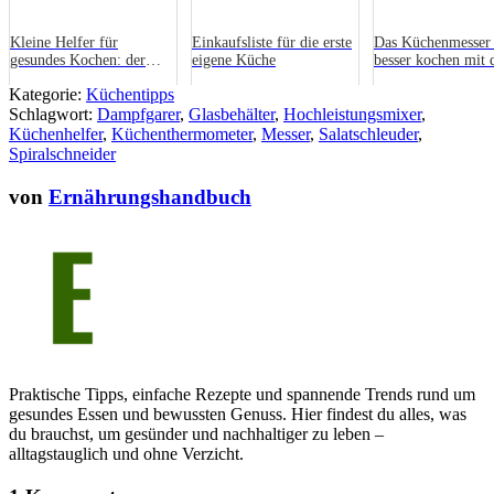
Kleine Helfer für
Einkaufsliste für die erste
Das Küchenmesser 
gesundes Kochen: der
eigene Küche
besser kochen mit
Sanpura Onlineshop für
richtigen Werkzeu
Kategorie:
Küchentipps
Gesundheit
Schlagwort:
Dampfgarer
,
Glasbehälter
,
Hochleistungsmixer
,
Küchenhelfer
,
Küchenthermometer
,
Messer
,
Salatschleuder
,
Spiralschneider
von
Ernährungshandbuch
Praktische Tipps, einfache Rezepte und spannende Trends rund um
gesundes Essen und bewussten Genuss. Hier findest du alles, was
du brauchst, um gesünder und nachhaltiger zu leben –
alltagstauglich und ohne Verzicht.