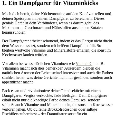
1. Ein Dampfgarer für Vitaminkicks
Mach dich bereit, deine Küchenroutine auf den Kopf zu stellen und
deinen Speiseplan mit einem Dampfgarer zu bereichern. Dieses
geniale Gerät ist dein Verbündeter, wenn es darum geht, das
Maximum an Geschmack und Nährstoffen aus deinen Zutaten
herauszuholen.
Der Dampfgarer arbeitet schonend, indem er das Gargut nicht direkt
dem Wasser aussetzt, sondern mit heißem Dampf umhüllt. So
bleiben wertvolle
Vitamine
und Mineralstoffe erhalten, die sonst im
Kochwasser landen würden.
Vor allem bei wasserlöslichen Vitaminen wie
Vitamin C
und B-
Vitaminen macht sich dies bemerkbar. Außerdem bleiben die
natürlichen Aromen der Lebensmittel intensiver und auch die Farben
strahlen heller, was deine Gerichte nicht nur gesünder, sondern auch
appetitlicher macht.
Pack es an und revolutioniere deine Gemüseküche mit einem
Dampfgarer. Vergiss verkochte, fade Beilagen. Dein Dampfgarer
erhält nicht nur die knackige Farbe deines Gemüses, sondern
schließt auch Vitamine und Mineralien ein, die sonst im Kochwasser
verlorengehen. Ob du feine Brokkoli-Röschen oder saftige
Fischfilets zubereitest – der Dampfgarer sorgt für ein