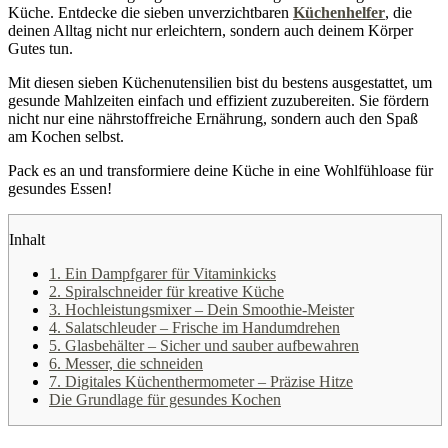
Küche. Entdecke die sieben unverzichtbaren
Küchenhelfer
, die
deinen Alltag nicht nur erleichtern, sondern auch deinem Körper
Gutes tun.
Mit diesen sieben Küchenutensilien bist du bestens ausgestattet, um
gesunde Mahlzeiten einfach und effizient zuzubereiten. Sie fördern
nicht nur eine nährstoffreiche Ernährung, sondern auch den Spaß
am Kochen selbst.
Pack es an und transformiere deine Küche in eine Wohlfühloase für
gesundes Essen!
Inhalt
1. Ein Dampfgarer für Vitaminkicks
2. Spiralschneider für kreative Küche
3. Hochleistungsmixer – Dein Smoothie-Meister
4. Salatschleuder – Frische im Handumdrehen
5. Glasbehälter – Sicher und sauber aufbewahren
6. Messer, die schneiden
7. Digitales Küchenthermometer – Präzise Hitze
Die Grundlage für gesundes Kochen