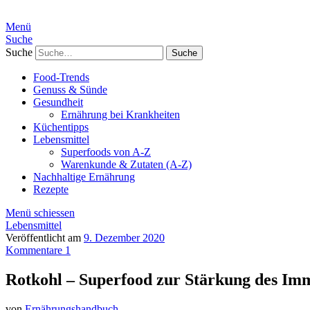
Menü
Suche
Suche
Food-Trends
Genuss & Sünde
Gesundheit
Ernährung bei Krankheiten
Küchentipps
Lebensmittel
Superfoods von A-Z
Warenkunde & Zutaten (A-Z)
Nachhaltige Ernährung
Rezepte
Menü schiessen
Lebensmittel
Veröffentlicht am
9. Dezember 2020
Kommentare 1
Rotkohl – Superfood zur Stärkung des Im
von
Ernährungshandbuch