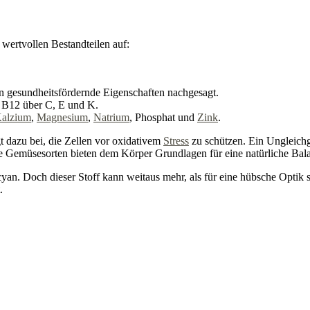
wertvollen Bestandteilen auf:
n gesundheitsfördernde Eigenschaften nachgesagt.
 B12 über C, E und K.
alzium
,
Magnesium
,
Natrium
, Phosphat und
Zink
.
t dazu bei, die Zellen vor oxidativem
Stress
zu schützen. Ein Ungleichg
e Gemüsesorten bieten dem Körper Grundlagen für eine natürliche Bal
cyan. Doch dieser Stoff kann weitaus mehr, als für eine hübsche Optik 
.