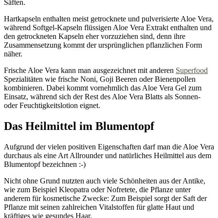
Säften.
Hartkapseln enthalten meist getrocknete und pulverisierte Aloe Vera,
während Softgel-Kapseln flüssigen Aloe Vera Extrakt enthalten und
den getrockneten Kapseln eher vorzuziehen sind, denn ihre
Zusammensetzung kommt der ursprünglichen pflanzlichen Form
näher.
Frische Aloe Vera kann man ausgezeichnet mit anderen
Superfood
Spezialitäten wie frische Noni, Goji Beeren oder Bienenpollen
kombinieren. Dabei kommt vornehmlich das Aloe Vera Gel zum
Einsatz, während sich der Rest des Aloe Vera Blatts als Sonnen-
oder Feuchtigkeitslotion eignet.
Das Heilmittel im Blumentopf
Aufgrund der vielen positiven Eigenschaften darf man die Aloe Vera
durchaus als eine Art Allrounder und natürliches Heilmittel aus dem
Blumentopf bezeichnen :-)
Nicht ohne Grund nutzten auch viele Schönheiten aus der Antike,
wie zum Beispiel Kleopatra oder Nofretete, die Pflanze unter
anderem für kosmetische Zwecke: Zum Beispiel sorgt der Saft der
Pflanze mit seinen zahlreichen Vitalstoffen für glatte Haut und
kräftiges wie gesundes Haar.