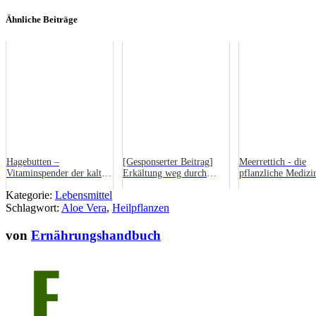
Ähnliche Beiträge
Hagebutten –
[Gesponserter Beitrag]
Meerrettich - die
Vitaminspender der kalten
Erkältung weg durch
pflanzliche Medizi
Jahreszeit
Heilpflanzen – Das Bayer
Kategorie:
Lebensmittel
Magazin verrät wie’s geht
Schlagwort:
Aloe Vera
,
Heilpflanzen
von
Ernährungshandbuch