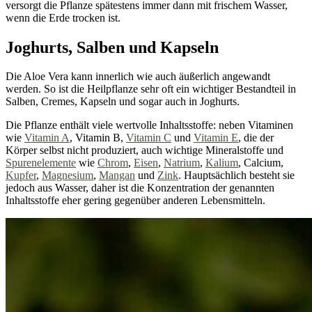
versorgt die Pflanze spätestens immer dann mit frischem Wasser,
wenn die Erde trocken ist.
Joghurts, Salben und Kapseln
Die Aloe Vera kann innerlich wie auch äußerlich angewandt
werden. So ist die Heilpflanze sehr oft ein wichtiger Bestandteil in
Salben, Cremes, Kapseln und sogar auch in Joghurts.
Die Pflanze enthält viele wertvolle Inhaltsstoffe: neben Vitaminen
wie
Vitamin A
, Vitamin B,
Vitamin C
und
Vitamin E
, die der
Körper selbst nicht produziert, auch wichtige Mineralstoffe und
Spurenelemente
wie
Chrom
,
Eisen
,
Natrium
,
Kalium
, Calcium,
Kupfer
,
Magnesium
,
Mangan
und
Zink
. Hauptsächlich besteht sie
jedoch aus Wasser, daher ist die Konzentration der genannten
Inhaltsstoffe eher gering gegenüber anderen Lebensmitteln.