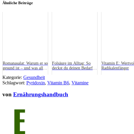
Ähnliche Beiträge
Romanasalat: Warum er so
Folsäure im Alltag: So
Vitamin E: Wertvol
gesund ist – und was alles
deckst du deinen Bedarf
Radikalenfänger
drinsteckt
ohne Aufwand
Kategorie:
Gesundheit
Schlagwort:
Pyridoxin
,
Vitamin B6
,
Vitamine
von
Ernährungshandbuch