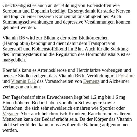
Gleichzeitig ist es auch an der Bildung von Botenstoffen wie
Serotonin und Dopamin beteiligt. Es sorgt damit für starke Nerven
und trägt zu einer besseren Konzentrationsfähigkeit bei. Auch
Stimmungsschwankungen und depressive Verstimmungen können
gelindert werden.
Vitamin B6 wird zur Bildung der roten Blutkörperchen
(Hämoglobin) benötigt und dient damit dem Transport von
Sauerstoff und Kohlenstoffdioxid im Blut. Auch für die Stärkung
des Immunsystems und die Regulation des Hormonhaushalts ist es
maßgeblich.
Ebenfalls kann es Arteriosklerose und Herzinfarkte vorbeugen und
neueste Studien zeigen, dass Vitamin B6 in Verbindung mit
Folsäure
und
Vitamin B12
das Voranschreiten von
Demenz
und Alzheimer
verlangsamen kann.
Der Tagesbedarf eines Erwachsenen liegt bei 1,2 mg bis 1,6 mg.
Einen höheren Bedarf haben vor allem Schwangere sowie
Menschen, die sich sehr eiweißreich ernähren wie Sportler oder
Veganer
. Aber auch bei chronisch Kranken, Rauchern oder älteren
Menschen kann der Bedarf erhöht sein. Da der Körper das Vitamin
nicht selber bilden kann, muss es über die Nahrung aufgenommen
werden.