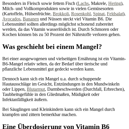
Besonders in Fleisch sowie fettem Fisch (
Lachs
, Makrele,
Hering
),
Milch- und Vollkornprodukten sowie in vielen Gemüsesorten
(Kartoffeln, Hülsenfrüchte,
Brokkoli
,
Rosenkohl
,
Spinat
,
Feldsalat
),
Avocados
,
Bananen
und Nüssen steckt viel Vitamin B6. Die
Lebensmittel sollten allerdings möglichst schonend zubereitet
werden, da das Vitamin wasserlöslich ist. Durch Schmoren oder
Kochen können bis zu 50 Prozent der Nährstoffe verloren gehen.
Was geschieht bei einem Mangel?
Bei einer ausgewogenen und vielseitigen Ernährung ist ein Vitamin-
B6-Mangel relativ selten, da der Bedarf über tierische und
pflanzliche Lebensmittel gut gedeckt werden kann.
Dennoch kann sich ein Mangel u.a. durch schuppende
Hautausschläge im Gesicht, Entzündungen in den Mundwinkeln
oder Lippen,
Blutarmut
, Darmbeschwerden (Durchfall, Erbrechen),
Taubheitsgefühle in den Gliedmaßen, Müdigkeit oder
Infektanfälligkeit äußern.
Bei Säuglingen und Kleinkindern kann sich ein Mangel durch
krampfen und zittern bemerkbar machen.
Eine Überdosierung von Vitamin B6