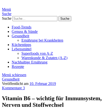
Menü
Suche
Suche
Food-Trends
Genuss & Sünde
Gesundheit
Ernährung bei Krankheiten
Küchentipps
Lebensmittel
Superfoods von A-Z
Warenkunde & Zutaten (A-Z)
Nachhaltige Ernährung
Rezepte
Menü schiessen
Gesundheit
Veröffentlicht am
10. Februar 2019
Kommentare 3
Vitamin B6 – wichtig für Immunsystem,
Nerven und Stoffwechsel