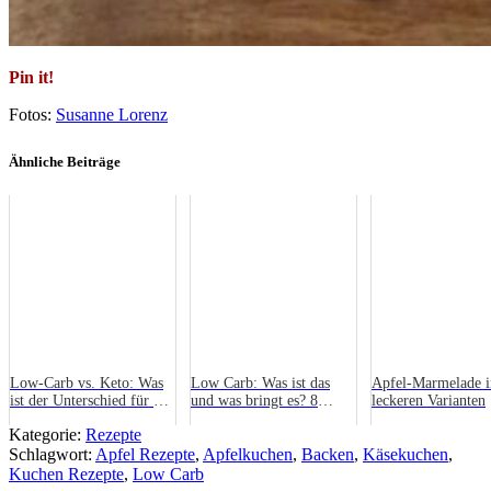
Pin it!
Fotos:
Susanne Lorenz
Ähnliche Beiträge
Low-Carb vs. Keto: Was
Low Carb: Was ist das
Apfel-Marmelade i
ist der Unterschied für die
und was bringt es? 8
leckeren Varianten
Gewichtsabnahme?
Fragen zum Food-Trend
Kategorie:
Rezepte
Schlagwort:
Apfel Rezepte
,
Apfelkuchen
,
Backen
,
Käsekuchen
,
Kuchen Rezepte
,
Low Carb