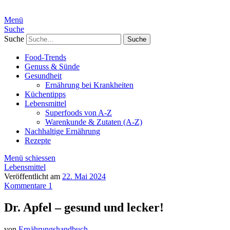
Menü
Suche
Suche
Food-Trends
Genuss & Sünde
Gesundheit
Ernährung bei Krankheiten
Küchentipps
Lebensmittel
Superfoods von A-Z
Warenkunde & Zutaten (A-Z)
Nachhaltige Ernährung
Rezepte
Menü schiessen
Lebensmittel
Veröffentlicht am
22. Mai 2024
Kommentare 1
Dr. Apfel – gesund und lecker!
von
Ernährungshandbuch