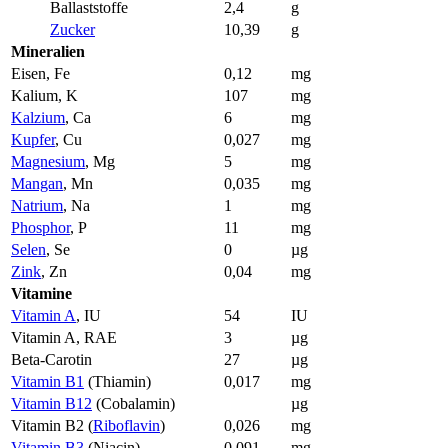
Ballaststoffe
2,4
g
Zucker
10,39
g
Mineralien
Eisen, Fe
0,12
mg
Kalium, K
107
mg
Kalzium
, Ca
6
mg
Kupfer
, Cu
0,027
mg
Magnesium
, Mg
5
mg
Mangan
, Mn
0,035
mg
Natrium
, Na
1
mg
Phosphor
, P
11
mg
Selen
, Se
0
µg
Zink
, Zn
0,04
mg
Vitamine
Vitamin A
, IU
54
IU
Vitamin A, RAE
3
µg
Beta-Carotin
27
µg
Vitamin B1
(Thiamin)
0,017
mg
Vitamin B12
(Cobalamin)
µg
Vitamin B2 (
Riboflavin
)
0,026
mg
Vitamin B3
(Niacin)
0,091
mg