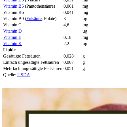
Vitamin B5
(Pantothensäure)
0,061
mg
Vitamin B6
0,041
mg
Vitamin B9 (
Folsäure
, Folate)
3
µg
Vitamin C
4,6
mg
Vitamin D
µg
Vitamin E
0,18
mg
Vitamin K
2,2
µg
Lipide
Gesättigte Fettsäuren
0,028
g
Einfach ungesättigte Fettsäuren
0,007
g
Mehrfach ungesättigte Fettsäuren
0,051
g
Quelle:
USDA