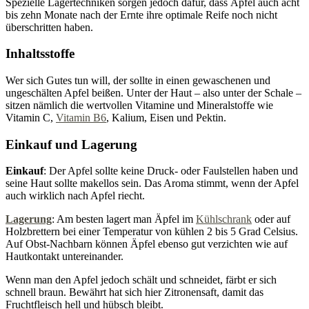
Spezielle Lagertechniken sorgen jedoch dafür, dass Äpfel auch acht
bis zehn Monate nach der Ernte ihre optimale Reife noch nicht
überschritten haben.
Inhaltsstoffe
Wer sich Gutes tun will, der sollte in einen gewaschenen und
ungeschälten Apfel beißen. Unter der Haut – also unter der Schale –
sitzen nämlich die wertvollen Vitamine und Mineralstoffe wie
Vitamin C,
Vitamin B6
, Kalium, Eisen und Pektin.
Einkauf und Lagerung
Einkauf
: Der Apfel sollte keine Druck- oder Faulstellen haben und
seine Haut sollte makellos sein. Das Aroma stimmt, wenn der Apfel
auch wirklich nach Apfel riecht.
Lagerung
: Am besten lagert man Äpfel im
Kühlschrank
oder auf
Holzbrettern bei einer Temperatur von kühlen 2 bis 5 Grad Celsius.
Auf Obst-Nachbarn können Äpfel ebenso gut verzichten wie auf
Hautkontakt untereinander.
Wenn man den Apfel jedoch schält und schneidet, färbt er sich
schnell braun. Bewährt hat sich hier Zitronensaft, damit das
Fruchtfleisch hell und hübsch bleibt.