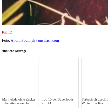
Pin it!
Foto:
Andrii Podilnyk / unsplash.com
Ähnliche Beiträge
Marmelade ohne Zucker
Top 10 der Superfoods
Farbenfroh durch 
zubereiten – welche
mit A!
Winter: die Kiwi
Alternativen gibt es?