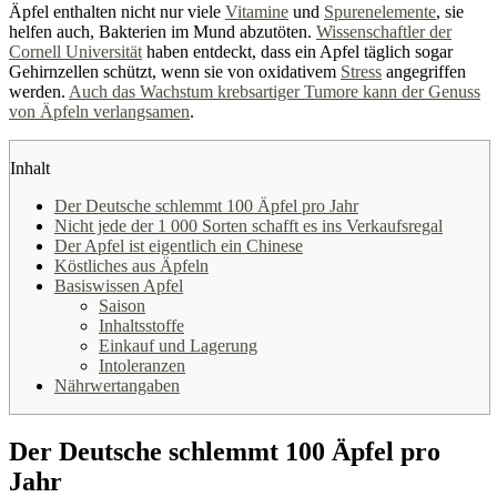
Äpfel enthalten nicht nur viele
Vitamine
und
Spurenelemente
, sie
helfen auch, Bakterien im Mund abzutöten.
Wissenschaftler der
Cornell Universität
haben entdeckt, dass ein Apfel täglich sogar
Gehirnzellen schützt, wenn sie von oxidativem
Stress
angegriffen
werden.
Auch das Wachstum krebsartiger Tumore kann der Genuss
von Äpfeln verlangsamen
.
Inhalt
Der Deutsche schlemmt 100 Äpfel pro Jahr
Nicht jede der 1 000 Sorten schafft es ins Verkaufsregal
Der Apfel ist eigentlich ein Chinese
Köstliches aus Äpfeln
Basiswissen Apfel
Saison
Inhaltsstoffe
Einkauf und Lagerung
Intoleranzen
Nährwertangaben
Der Deutsche schlemmt 100 Äpfel pro
Jahr