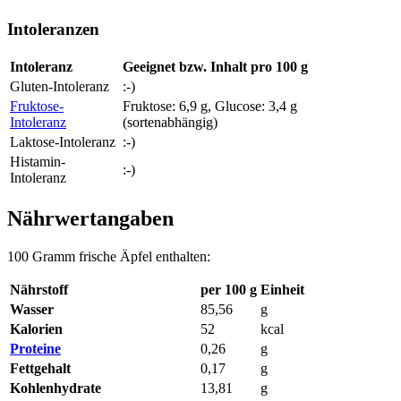
Intoleranzen
Intoleranz
Geeignet bzw. Inhalt pro 100 g
Gluten-Intoleranz
:-)
Fruktose-
Fruktose: 6,9 g, Glucose: 3,4 g
Intoleranz
(sortenabhängig)
Laktose-Intoleranz
:-)
Histamin-
:-)
Intoleranz
Nährwertangaben
100 Gramm frische Äpfel enthalten:
Nährstoff
per 100 g
Einheit
Wasser
85,56
g
Kalorien
52
kcal
Proteine
0,26
g
Fettgehalt
0,17
g
Kohlenhydrate
13,81
g