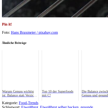
Pin it!
Foto:
Hans Braxmeier / pixabay.com
Ähnliche Beiträge
Warum Genuss wichtig
Top 10 der Superfoods
Die Balance zwisc
ist: Balance statt Verzicht
mit C!
Genuss und gesund
im neuen Jahr
Ernährung
Kategorie:
Food-Trends
Schlagwort:
Eiweißbrot
,
Eiweißbrot selber backen
,
gesunde