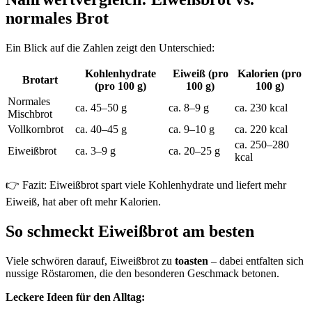
normales Brot
Ein Blick auf die Zahlen zeigt den Unterschied:
Kohlenhydrate
Eiweiß (pro
Kalorien (pro
Brotart
(pro 100 g)
100 g)
100 g)
Normales
ca. 45–50 g
ca. 8–9 g
ca. 230 kcal
Mischbrot
Vollkornbrot
ca. 40–45 g
ca. 9–10 g
ca. 220 kcal
ca. 250–280
Eiweißbrot
ca. 3–9 g
ca. 20–25 g
kcal
👉 Fazit: Eiweißbrot spart viele Kohlenhydrate und liefert mehr
Eiweiß, hat aber oft mehr Kalorien.
So schmeckt Eiweißbrot am besten
Viele schwören darauf, Eiweißbrot zu
toasten
– dabei entfalten sich
nussige Röstaromen, die den besonderen Geschmack betonen.
Leckere Ideen für den Alltag: