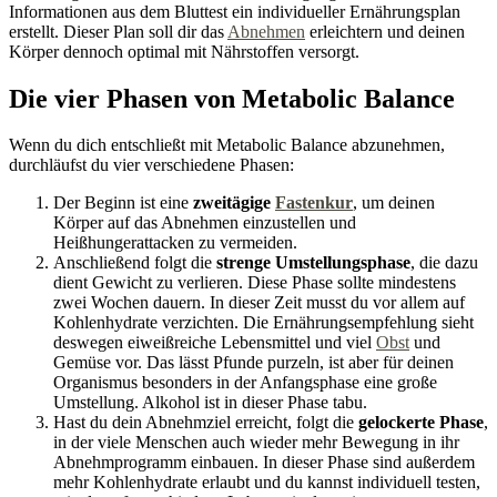
Informationen aus dem Bluttest ein individueller Ernährungsplan
erstellt. Dieser Plan soll dir das
Abnehmen
erleichtern und deinen
Körper dennoch optimal mit Nährstoffen versorgt.
Die vier Phasen von Metabolic Balance
Wenn du dich entschließt mit Metabolic Balance abzunehmen,
durchläufst du vier verschiedene Phasen:
Der Beginn ist eine
zweitägige
Fastenkur
, um deinen
Körper auf das Abnehmen einzustellen und
Heißhungerattacken zu vermeiden.
Anschließend folgt die
strenge Umstellungsphase
, die dazu
dient Gewicht zu verlieren. Diese Phase sollte mindestens
zwei Wochen dauern. In dieser Zeit musst du vor allem auf
Kohlenhydrate verzichten. Die Ernährungsempfehlung sieht
deswegen eiweißreiche Lebensmittel und viel
Obst
und
Gemüse vor. Das lässt Pfunde purzeln, ist aber für deinen
Organismus besonders in der Anfangsphase eine große
Umstellung. Alkohol ist in dieser Phase tabu.
Hast du dein Abnehmziel erreicht, folgt die
gelockerte Phase
,
in der viele Menschen auch wieder mehr Bewegung in ihr
Abnehmprogramm einbauen. In dieser Phase sind außerdem
mehr Kohlenhydrate erlaubt und du kannst individuell testen,