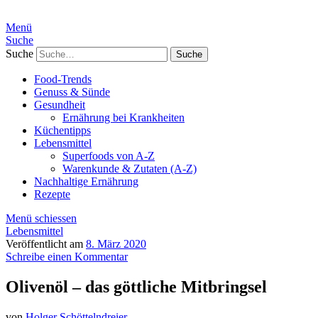
Menü
Suche
Suche
Food-Trends
Genuss & Sünde
Gesundheit
Ernährung bei Krankheiten
Küchentipps
Lebensmittel
Superfoods von A-Z
Warenkunde & Zutaten (A-Z)
Nachhaltige Ernährung
Rezepte
Menü schiessen
Lebensmittel
Veröffentlicht am
8. März 2020
Schreibe einen Kommentar
Olivenöl – das göttliche Mitbringsel
von
Holger Schöttelndreier