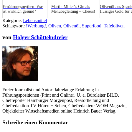
Ernährungsmythen: Was
Martin Miller‘s Gin als
Olivenöl aus Spani
ist wirklich gesund?
Menübegleitung – Cheers!
flüssiges Gold für 
gesunde Küche
Kategorie:
Lebensmittel
Schlagwort:
!Werbung!
,
Oliven
,
Olivenöl
,
Superfood
,
Tafeloliven
von
Holger Schöttelndreier
Freier Journalist und Autor. Jahrelange Erfahrung in
Führungspositionen (Print und Online). U. a. Büroleiter BILD,
Chefreporter Hamburger Morgenpost, Ressortleitung und
Chefredaktion TV Hören + Sehen, Chefredakteur WOM Magazin,
Objektleiter Wirtschaftsmedien online Heinrich Bauer Verlag.
Schreibe einen Kommentar