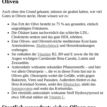
Oliven
Auch ohne den Grund gekannt, müssen sie geahnt haben, wie viel
Gutes in Oliven steckt. Heute wissen wir es:
Das Fett der Olive besteht zu 75 % aus gesunden, einfach
ungesättigten Fettsäuren.
Die Ölsäure kann nachweislich das schlechte LDL-
Cholesterin senken und das gute HDL erhöhen.
Eine Oliven- und Olivenöl-reiche mediterrane Kost kann
Arteriosklerose,
Bluthochdruck
und Herzerkrankungen
vorbeugen.
Sie enthalten die
Vitamine
B2, B9 und E sowie die für die
Augen wichtigen Carotinoide Beta-Carotin, Lutein und
Zeaxanthin.
Antioxidativ wirksame sekundäre Pflanzenstoffe – und hier
vor allem Oleuropein –, die es in dieser Form fast nur in
Oliven gibt. Oleuropein weitet die Gefäße, wirkt gegen
Bakterien, Viren und Parasiten. Außerdem fördert es das
Herz-Kreislauf-System, senkt den
Blutzucker
, stärkt das
Immunsystem
und senkt das Krebsrisiko.
Der ebenfalls antioxidativ wirksame Stoff Hydroxytyrosol ist
etwa 100-mal stärker als
Vitamin C
.