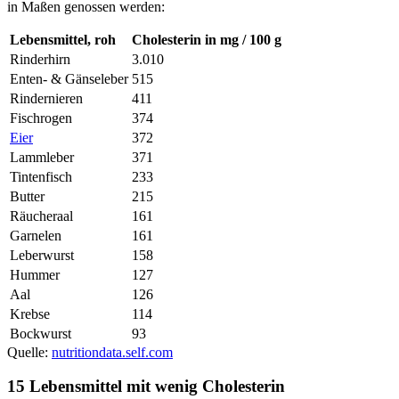
in Maßen genossen werden:
Lebensmittel, roh
Cholesterin in mg / 100 g
Rinderhirn
3.010
Enten- & Gänseleber
515
Rindernieren
411
Fischrogen
374
Eier
372
Lammleber
371
Tintenfisch
233
Butter
215
Räucheraal
161
Garnelen
161
Leberwurst
158
Hummer
127
Aal
126
Krebse
114
Bockwurst
93
Quelle:
nutritiondata.self.com
15 Lebensmittel mit wenig Cholesterin