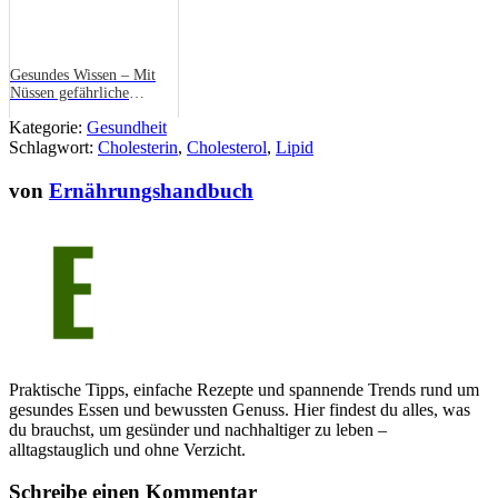
Gesundes Wissen – Mit
Nüssen gefährliche
Blutfette unter Kontrolle
Kategorie:
Gesundheit
halten
Schlagwort:
Cholesterin
,
Cholesterol
,
Lipid
von
Ernährungshandbuch
Praktische Tipps, einfache Rezepte und spannende Trends rund um
gesundes Essen und bewussten Genuss. Hier findest du alles, was
du brauchst, um gesünder und nachhaltiger zu leben –
alltagstauglich und ohne Verzicht.
Schreibe einen Kommentar