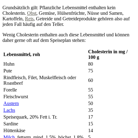
Grundsätzlich gilt: Pflanzliche Lebensmittel enthalten kein
Cholesterin.
Obst
, Gemüse, Hülsenfrüchte, Nüsse und Samen,
Kartoffeln,
Reis
, Getreide und Getreideprodukte gehören also auf
jeden Fall häufig auf den Teller.
Wenig Cholesterin enthalten auch diese Lebensmittel und können
daher gerne oft auf dem Speiseplan stehen:
Cholesterin in mg /
Lebensmittel, roh
100 g
Huhn
80
Pute
75
Rindfleisch, Filet, Muskelfleisch oder
60
Roastbeef
Forelle
55
Fleischwurst
55
Austern
50
Lachs
35
Speisequark, 20% Fett i. Tr.
17
Sardine
15
Hüttenkäse
14
Milch
, fettarm, mind. 1,5%, höchst. 1,8%
5