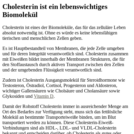
Cholesterin ist ein lebenswichtiges
Biomolekül
Cholesterin ist eines der Biomoleküle, das für das zelluläre Leben
absolut notwendig ist. Ohne es würde es keine lebensfähigen
tierischen und menschlichen Zellen geben.
Es ist Hauptbestandteil von Membranen, die jede Zelle umgeben
und für deren Integrität verantwortlich sind. Cholesterin zusammen
mit Eiweißen bildet innerhalb der Membranen Strukturen, die für
den Stoffaustausch durch aktiven Transport zwischen den Zellen
und der umgebenden Flüssigkeit verantwortlich sind.
Zudem ist Cholesterin Ausgangsmolekül für Steroidhormone wie
Testosteron, Östradiol, Cortisol, Progesteron und Aldosteron,
wichtiger Gallensäuren wie Cholsäure und Cholansäure sowie
Glykosiden und
Vitamin D
.
Damit der Rohstoff Cholesterin immer in ausreichender Menge am
Ort des Bedarfes zur Verfügung steht, muss sich das fettlösliche
Molekül an bestimmte Transporteiweiße binden, um im Blut
transportiert werden zu können. Diese Cholesterin-Eiweiß-
Verbindungen sind als HDL-, LDL- und VLDL-Cholesterin
bekannt und entscheiden darüber, ob Cholesterin als gutes oder