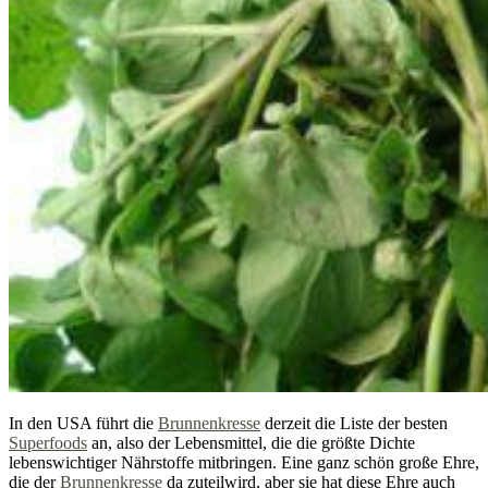
In den USA führt die
Brunnenkresse
derzeit die Liste der besten
Superfoods
an, also der Lebensmittel, die die größte Dichte
lebenswichtiger Nährstoffe mitbringen. Eine ganz schön große Ehre,
die der
Brunnenkresse
da zuteilwird, aber sie hat diese Ehre auch