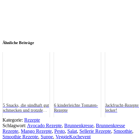
Ähnliche Beiträge
5 Snacks, die sündhaft gut
6 kinderleichte Tomaten-
Jackfrucht-Rezepte
schmecken und trotzdem
Rezepte
lecker!
fit halten!
Kategorie:
Rezepte
Schlagwort:
Avocado Rezepte
,
Brunnenkresse
,
Brunnenkresse
Rezepte
,
Mango Rezepte
,
Pesto
,
Salat
,
Sellerie Rezepte
,
Smoothie
,
Smoothie Rezepte
,
Suppe
,
VeggieKochevent