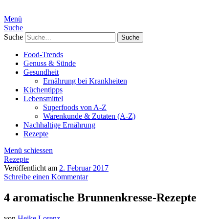
Menü
Suche
Suche
Food-Trends
Genuss & Sünde
Gesundheit
Ernährung bei Krankheiten
Küchentipps
Lebensmittel
Superfoods von A-Z
Warenkunde & Zutaten (A-Z)
Nachhaltige Ernährung
Rezepte
Menü schiessen
Rezepte
Veröffentlicht am
2. Februar 2017
Schreibe einen Kommentar
4 aromatische Brunnenkresse-Rezepte
von
Heike Lorenz