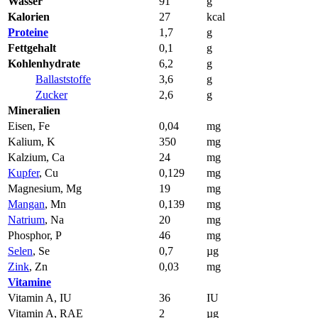
Wasser
91
g
Kalorien
27
kcal
Proteine
1,7
g
Fettgehalt
0,1
g
Kohlenhydrate
6,2
g
Ballaststoffe
3,6
g
Zucker
2,6
g
Mineralien
Eisen, Fe
0,04
mg
Kalium, K
350
mg
Kalzium, Ca
24
mg
Kupfer
, Cu
0,129
mg
Magnesium, Mg
19
mg
Mangan
, Mn
0,139
mg
Natrium
, Na
20
mg
Phosphor, P
46
mg
Selen
, Se
0,7
µg
Zink
, Zn
0,03
mg
Vitamine
Vitamin A, IU
36
IU
Vitamin A, RAE
2
µg