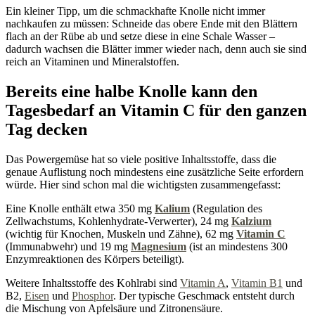
Ein kleiner Tipp, um die schmackhafte Knolle nicht immer
nachkaufen zu müssen: Schneide das obere Ende mit den Blättern
flach an der Rübe ab und setze diese in eine Schale Wasser –
dadurch wachsen die Blätter immer wieder nach, denn auch sie sind
reich an Vitaminen und Mineralstoffen.
Bereits eine halbe Knolle kann den
Tagesbedarf an Vitamin C für den ganzen
Tag decken
Das Powergemüse hat so viele positive Inhaltsstoffe, dass die
genaue Auflistung noch mindestens eine zusätzliche Seite erfordern
würde. Hier sind schon mal die wichtigsten zusammengefasst:
Eine Knolle enthält etwa 350 mg
Kalium
(Regulation des
Zellwachstums, Kohlenhydrate-Verwerter), 24 mg
Kalzium
(wichtig für Knochen, Muskeln und Zähne), 62 mg
Vitamin C
(Immunabwehr) und 19 mg
Magnesium
(ist an mindestens 300
Enzymreaktionen des Körpers beteiligt).
Weitere Inhaltsstoffe des Kohlrabi sind
Vitamin A
,
Vitamin B1
und
B2,
Eisen
und
Phosphor
. Der typische Geschmack entsteht durch
die Mischung von Apfelsäure und Zitronensäure.