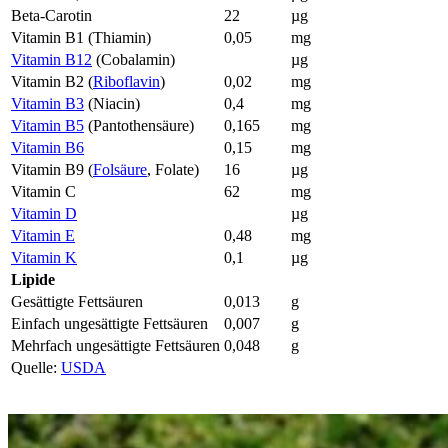
Beta-Carotin
22
µg
Vitamin B1 (Thiamin)
0,05
mg
Vitamin B12
(Cobalamin)
µg
Vitamin B2 (
Riboflavin
)
0,02
mg
Vitamin B3
(Niacin)
0,4
mg
Vitamin B5
(Pantothensäure)
0,165
mg
Vitamin B6
0,15
mg
Vitamin B9 (
Folsäure
, Folate)
16
µg
Vitamin C
62
mg
Vitamin D
µg
Vitamin E
0,48
mg
Vitamin K
0,1
µg
Lipide
Gesättigte Fettsäuren
0,013
g
Einfach ungesättigte Fettsäuren
0,007
g
Mehrfach ungesättigte Fettsäuren
0,048
g
Quelle:
USDA