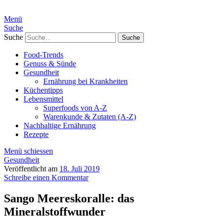
Menü
Suche
Suche
Food-Trends
Genuss & Sünde
Gesundheit
Ernährung bei Krankheiten
Küchentipps
Lebensmittel
Superfoods von A-Z
Warenkunde & Zutaten (A-Z)
Nachhaltige Ernährung
Rezepte
Menü schiessen
Gesundheit
Veröffentlicht am
18. Juli 2019
Schreibe einen Kommentar
Sango Meereskoralle: das
Mineralstoffwunder