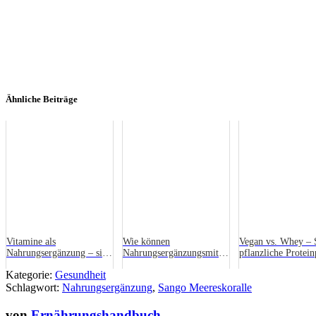
Ähnliche Beiträge
Vitamine als
Wie können
Vegan vs. Whey – 
Nahrungsergänzung – sind
Nahrungsergänzungsmittel
pflanzliche Protein
sie etwa wirkungslos?
bei der Gewichtsabnahme
genauso gut wie tie
Kategorie:
Gesundheit
helfen?
Schlagwort:
Nahrungsergänzung
,
Sango Meereskoralle
von
Ernährungshandbuch