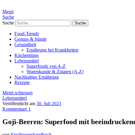
Menü
Suche
Suche
Food-Trends
Genuss & Sünde
Gesundheit
Ernährung bei Krankheiten
Küchentipps
Lebensmittel
Superfoods von A-Z
Warenkunde & Zutaten (A-Z)
Nachhaltige Ernährung
Rezepte
Menü schiessen
Lebensmittel
Veröffentlicht am
30. Juli 2023
Kommentare 1
Goji-Beeren: Superfood mit beeindruckend
von
Ernährungshandbuch