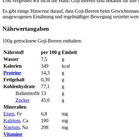
Und vergessen wir nicht die Haut! Goji-Beeren sind bekannt für ihre
Es gibt einige Hinweise darauf, dass Goji-Beeren beim Gewichtsman
ausgewogenen Ernährung und regelmäßiger Bewegung verzehrt wer
Nährwertangaben
100g getrocknete Goji-Beeren enthalten:
Nährstoff
per 100 g
Einheit
Wasser
7,5
g
Kalorien
349
kcal
Proteine
14,3
g
Fettgehalt
0,39
g
Kohlenhydrate
77,1
g
Ballaststoffe
13
g
Zucker
45,6
g
Mineralien
Eisen
, Fe
6,8
mg
Kalzium
, Ca
190
mg
Natrium
, Na
298
mg
Vitamine