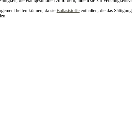
 Fähigkeit, die Hautgesundheit zu fördern, indem sie zur Feuchtigkeit
agement helfen können, da sie
Ballaststoffe
enthalten, die das Sättigun
den.