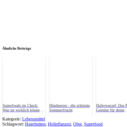
Ähnliche Beiträge
Superfoods im Check:
Himbeeren - die schönste
Haferwurzel: Das 
Was sie wirklich können –
Sommerfrucht
Gemüse für deine
und welche Alternativen
Gesundheit und Kü
Kategorie:
Lebensmittel
es gibt
Schlagwort:
Hagebutten
,
Heilpflanzen
,
Obst
,
Superfood