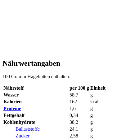
Nährwertangaben
100 Gramm Hagebutten enthalten:
Nährstoff
per 100 g
Einheit
Wasser
58,7
g
Kalorien
162
kcal
Proteine
1,6
g
Fettgehalt
0,34
g
Kohlenhydrate
38,2
g
Ballaststoffe
24,1
g
Zucker
2,58
g