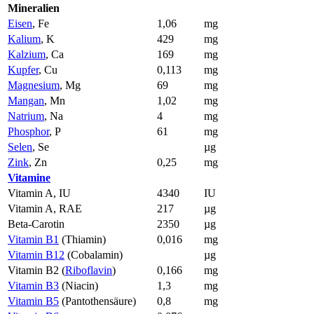
Mineralien
Eisen
, Fe
1,06
mg
Kalium
, K
429
mg
Kalzium
, Ca
169
mg
Kupfer
, Cu
0,113
mg
Magnesium
, Mg
69
mg
Mangan
, Mn
1,02
mg
Natrium
, Na
4
mg
Phosphor
, P
61
mg
Selen
, Se
µg
Zink
, Zn
0,25
mg
Vitamine
Vitamin A, IU
4340
IU
Vitamin A, RAE
217
µg
Beta-Carotin
2350
µg
Vitamin B1
(Thiamin)
0,016
mg
Vitamin B12
(Cobalamin)
µg
Vitamin B2 (
Riboflavin
)
0,166
mg
Vitamin B3
(Niacin)
1,3
mg
Vitamin B5
(Pantothensäure)
0,8
mg