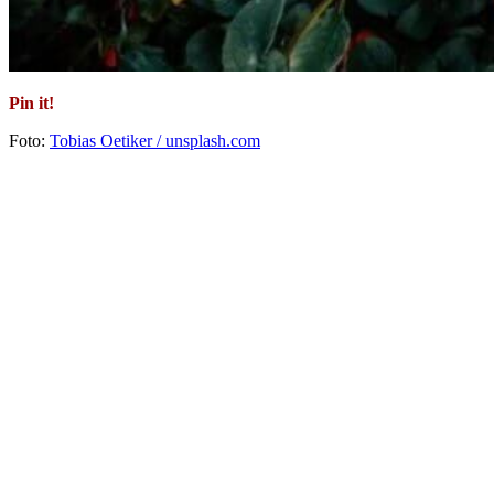
Pin it!
Foto:
Tobias Oetiker / unsplash.com