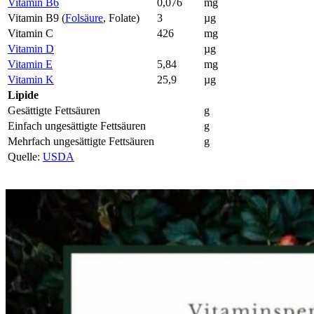
Vitamin B6
0,076
mg
Vitamin B9 (
Folsäure
, Folate)
3
µg
Vitamin C
426
mg
Vitamin D
µg
Vitamin E
5,84
mg
Vitamin K
25,9
µg
Lipide
Gesättigte Fettsäuren
g
Einfach ungesättigte Fettsäuren
g
Mehrfach ungesättigte Fettsäuren
g
Quelle:
USDA