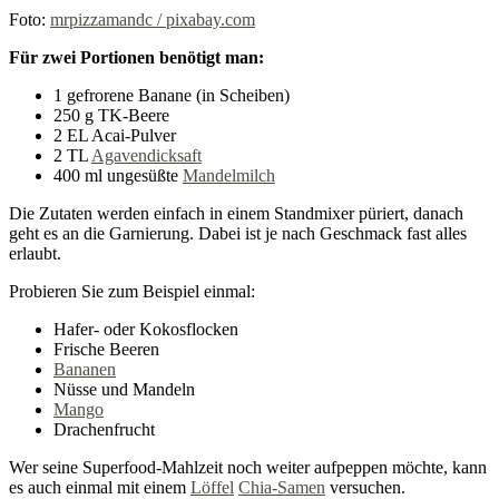
Foto:
mrpizzamandc / pixabay.com
Für zwei Portionen benötigt man:
1 gefrorene Banane (in Scheiben)
250 g TK-Beere
2 EL Acai-Pulver
2 TL
Agavendicksaft
400 ml ungesüßte
Mandelmilch
Die Zutaten werden einfach in einem Standmixer püriert, danach
geht es an die Garnierung. Dabei ist je nach Geschmack fast alles
erlaubt.
Probieren Sie zum Beispiel einmal:
Hafer- oder Kokosflocken
Frische Beeren
Bananen
Nüsse und Mandeln
Mango
Drachenfrucht
Wer seine Superfood-Mahlzeit noch weiter aufpeppen möchte, kann
es auch einmal mit einem
Löffel
Chia-Samen
versuchen.