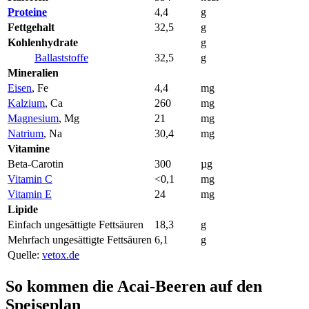
Proteine
4,4
g
Fettgehalt
32,5
g
Kohlenhydrate
g
Ballaststoffe
32,5
g
Mineralien
Eisen
, Fe
4,4
mg
Kalzium
, Ca
260
mg
Magnesium
, Mg
21
mg
Natrium
, Na
30,4
mg
Vitamine
Beta-Carotin
300
µg
Vitamin C
<0,1
mg
Vitamin E
24
mg
Lipide
Einfach ungesättigte Fettsäuren
18,3
g
Mehrfach ungesättigte Fettsäuren
6,1
g
Quelle:
vetox.de
So kommen die Acai-Beeren auf den
Speiseplan