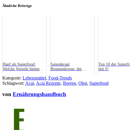
Ähnliche Beiträge
Hanf als Superfood:
Saisonkraut
Top 10 der Superf
Welche Vorteile bieten
Brunnenkresse: der
mit S!
Hanfprodukte in der
Superfood-Primus
Kategorie:
Lebensmittel
,
Food-Trends
Küche?
Schlagwort:
Acai
,
Acai Rezepte
,
Beeren
,
Obst
,
Superfood
von
Ernährungshandbuch