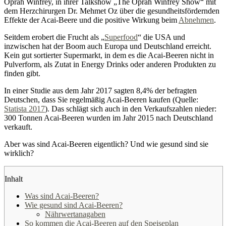
Oprah Winfrey, in ihrer Talkshow „The Oprah Winfrey Show“ mit
dem Herzchirurgen Dr. Mehmet Oz über die gesundheitsfördernden
Effekte der Acai-Beere und die positive Wirkung beim
Abnehmen
.
Seitdem erobert die Frucht als „
Superfood
“ die USA und
inzwischen hat der Boom auch Europa und Deutschland erreicht.
Kein gut sortierter Supermarkt, in dem es die Acai-Beeren nicht in
Pulverform, als Zutat in Energy Drinks oder anderen Produkten zu
finden gibt.
In einer Studie aus dem Jahr 2017 sagten 8,4% der befragten
Deutschen, dass Sie regelmäßig Acai-Beeren kaufen (Quelle:
Statista 2017
). Das schlägt sich auch in den Verkaufszahlen nieder:
300 Tonnen Acai-Beeren wurden im Jahr 2015 nach Deutschland
verkauft.
Aber was sind Acai-Beeren eigentlich? Und wie gesund sind sie
wirklich?
Inhalt
Was sind Acai-Beeren?
Wie gesund sind Acai-Beeren?
Nährwertanagaben
So kommen die Acai-Beeren auf den Speiseplan