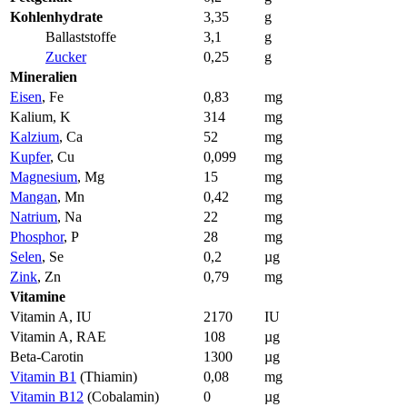
Kohlenhydrate
3,35
g
Ballaststoffe
3,1
g
Zucker
0,25
g
Mineralien
Eisen
, Fe
0,83
mg
Kalium, K
314
mg
Kalzium
, Ca
52
mg
Kupfer
, Cu
0,099
mg
Magnesium
, Mg
15
mg
Mangan
, Mn
0,42
mg
Natrium
, Na
22
mg
Phosphor
, P
28
mg
Selen
, Se
0,2
µg
Zink
, Zn
0,79
mg
Vitamine
Vitamin A, IU
2170
IU
Vitamin A, RAE
108
µg
Beta-Carotin
1300
µg
Vitamin B1
(Thiamin)
0,08
mg
Vitamin B12
(Cobalamin)
0
µg