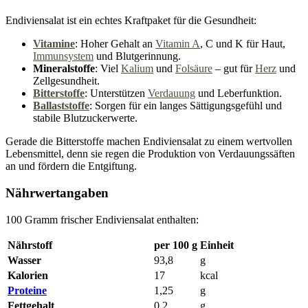
Endiviensalat ist ein echtes Kraftpaket für die Gesundheit:
Vitamine
: Hoher Gehalt an
Vitamin A
, C und K für Haut,
Immunsystem
und Blutgerinnung.
Mineralstoffe
: Viel
Kalium
und
Folsäure
– gut für
Herz
und
Zellgesundheit.
Bitterstoffe
: Unterstützen
Verdauung
und Leberfunktion.
Ballaststoffe
: Sorgen für ein langes Sättigungsgefühl und
stabile Blutzuckerwerte.
Gerade die Bitterstoffe machen Endiviensalat zu einem wertvollen
Lebensmittel, denn sie regen die Produktion von Verdauungssäften
an und fördern die Entgiftung.
Nährwertangaben
100 Gramm frischer Endiviensalat enthalten:
Nährstoff
per 100 g
Einheit
Wasser
93,8
g
Kalorien
17
kcal
Proteine
1,25
g
Fettgehalt
0,2
g