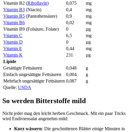
Vitamin B2 (
Riboflavin
)
0,075
mg
Vitamin B3
(Niacin)
0,4
mg
Vitamin B5
(Pantothensäure)
0,9
mg
Vitamin B6
0,02
mg
Vitamin B9 (Folsäure, Folate)
0
µg
Vitamin C
6,5
mg
Vitamin D
0
µg
Vitamin E
0,44
mg
Vitamin K
231
µg
Lipide
Gesättigte Fettsäuren
0,048
g
Einfach ungesättigte Fettsäuren
0,004
g
Mehrfach ungesättigte Fettsäuren
0,087
g
Quelle:
USDA
So werden Bitterstoffe mild
Nicht jeder mag den leicht herben Geschmack. Mit ein paar Tricks
wird Endiviensalat angenehm mild:
Kurz wässern
: Die geschnittenen Blätter einige Minuten in