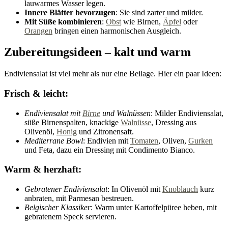
lauwarmes Wasser legen.
Innere Blätter bevorzugen
: Sie sind zarter und milder.
Mit Süße kombinieren
:
Obst
wie Birnen,
Äpfel
oder
Orangen
bringen einen harmonischen Ausgleich.
Zubereitungsideen – kalt und warm
Endiviensalat ist viel mehr als nur eine Beilage. Hier ein paar Ideen:
Frisch & leicht:
Endiviensalat mit
Birne
und Walnüssen
: Milder Endiviensalat,
süße Birnenspalten, knackige
Walnüsse
, Dressing aus
Olivenöl,
Honig
und Zitronensaft.
Mediterrane Bowl
: Endivien mit
Tomaten
, Oliven,
Gurken
und Feta, dazu ein Dressing mit Condimento Bianco.
Warm & herzhaft:
Gebratener Endiviensalat
: In Olivenöl mit
Knoblauch
kurz
anbraten, mit Parmesan bestreuen.
Belgischer Klassiker
: Warm unter Kartoffelpüree heben, mit
gebratenem Speck servieren.