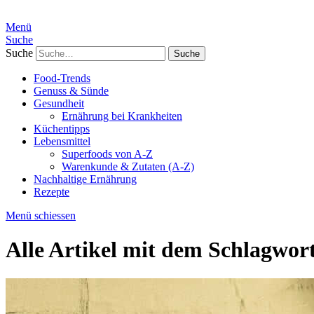
Menü
Suche
Suche
Food-Trends
Genuss & Sünde
Gesundheit
Ernährung bei Krankheiten
Küchentipps
Lebensmittel
Superfoods von A-Z
Warenkunde & Zutaten (A-Z)
Nachhaltige Ernährung
Rezepte
Menü schiessen
Alle Artikel mit dem Schlagwor