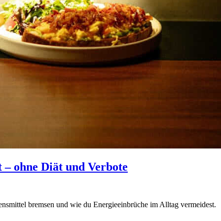
ft – ohne Diät und Verbote
bensmittel bremsen und wie du Energieeinbrüche im Alltag vermeidest.