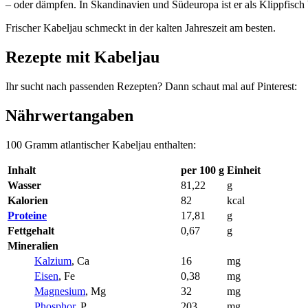
– oder dämpfen. In Skandinavien und Südeuropa ist er als Klippfisch b
Frischer Kabeljau schmeckt in der kalten Jahreszeit am besten.
Rezepte mit Kabeljau
Ihr sucht nach passenden Rezepten? Dann schaut mal auf Pinterest:
Nährwertangaben
100 Gramm atlantischer Kabeljau enthalten:
Inhalt
per 100 g
Einheit
Wasser
81,22
g
Kalorien
82
kcal
Proteine
17,81
g
Fettgehalt
0,67
g
Mineralien
Kalzium
, Ca
16
mg
Eisen
, Fe
0,38
mg
Magnesium
, Mg
32
mg
Phosphor
, P
203
mg