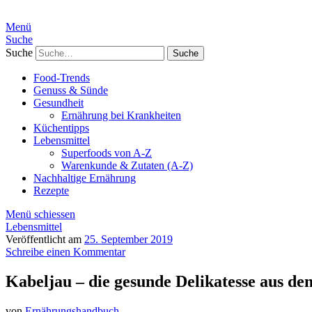
Menü
Suche
Suche
Food-Trends
Genuss & Sünde
Gesundheit
Ernährung bei Krankheiten
Küchentipps
Lebensmittel
Superfoods von A-Z
Warenkunde & Zutaten (A-Z)
Nachhaltige Ernährung
Rezepte
Menü schiessen
Lebensmittel
Veröffentlicht am
25. September 2019
Schreibe einen Kommentar
Kabeljau – die gesunde Delikatesse aus d
von
Ernährungshandbuch