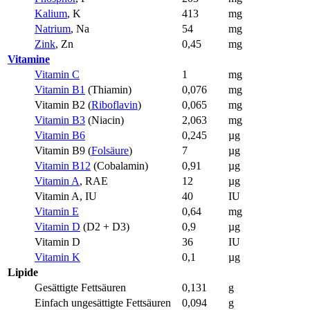
Kalium
, K
413
mg
Natrium
, Na
54
mg
Zink
, Zn
0,45
mg
Vitamine
Vitamin C
1
mg
Vitamin B1
(Thiamin)
0,076
mg
Vitamin B2 (
Riboflavin
)
0,065
mg
Vitamin B3
(Niacin)
2,063
mg
Vitamin B6
0,245
µg
Vitamin B9 (
Folsäure
)
7
µg
Vitamin B12
(Cobalamin)
0,91
µg
Vitamin A
, RAE
12
µg
Vitamin A, IU
40
IU
Vitamin E
0,64
mg
Vitamin D
(D2 + D3)
0,9
µg
Vitamin D
36
IU
Vitamin K
0,1
µg
Lipide
Gesättigte Fettsäuren
0,131
g
Einfach ungesättigte Fettsäuren
0,094
g