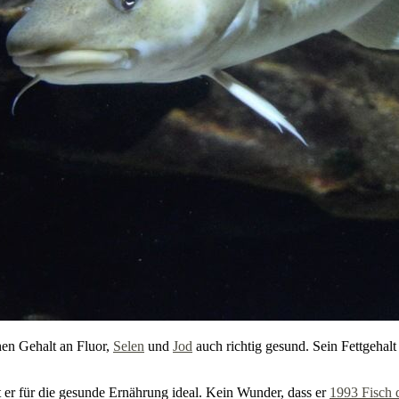
ohen Gehalt an Fluor,
Selen
und
Jod
auch richtig gesund. Sein Fettgehalt 
st er für die gesunde Ernährung ideal. Kein Wunder, dass er
1993 Fisch 