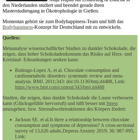
den Niederlanden studiert und beendet gerade ihren
Masterstudiengang in Ökotrophologie in Gießen.
Momentan gehört sie zum Bodyhappiness-Team und hilft das
Bodyhappiness
-Konzept für Deutschland mit zu entwickeln.
Quellen:
Metaanalyse wissenschaftlicher Studien zu dunkler Schokolade, die
zeigen, dass hoher Schokoladenkonsum das Risiko auf Herz- und
Kreislauf- Erkrankungen senken kann:
Buitrago-Lopez A, et al. Chocolate consumption and
cardiometabolic disorders: systematic review and meta-
analysis. BMJ. 2011;343: doi:10.1136/bmj.d4488, Link:
https://www.bmj.com/content/343/bmj.d4488
Studien, die zeigen, dass dunkle Schokolade die Laune verbessern
kann (Glücksgefühle hervorruft) und hilft besser mit
Stress
umzugehen, bzw. Stressabwehrreaktionen des Körpers fördert:
Jackson SE. et al.Is there a relationship between chocolate
consumption and symptoms of depression? A cross-sectional
survey of 13,626 adults.Depress Anxiety 2019; 36: 987-995,
Link: