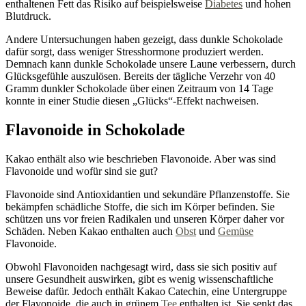
enthaltenen Fett das Risiko auf beispielsweise
Diabetes
und hohen
Blutdruck.
Andere Untersuchungen haben gezeigt, dass dunkle Schokolade
dafür sorgt, dass weniger Stresshormone produziert werden.
Demnach kann dunkle Schokolade unsere Laune verbessern, durch
Glücksgefühle auszulösen. Bereits der tägliche Verzehr von 40
Gramm dunkler Schokolade über einen Zeitraum von 14 Tage
konnte in einer Studie diesen „Glücks“-Effekt nachweisen.
Flavonoide in Schokolade
Kakao enthält also wie beschrieben Flavonoide. Aber was sind
Flavonoide und wofür sind sie gut?
Flavonoide sind Antioxidantien und sekundäre Pflanzenstoffe. Sie
bekämpfen schädliche Stoffe, die sich im Körper befinden. Sie
schützen uns vor freien Radikalen und unseren Körper daher vor
Schäden. Neben Kakao enthalten auch
Obst
und
Gemüse
Flavonoide.
Obwohl Flavonoiden nachgesagt wird, dass sie sich positiv auf
unsere Gesundheit auswirken, gibt es wenig wissenschaftliche
Beweise dafür. Jedoch enthält Kakao Catechin, eine Untergruppe
der Flavonoide, die auch in grünem
Tee
enthalten ist. Sie senkt das