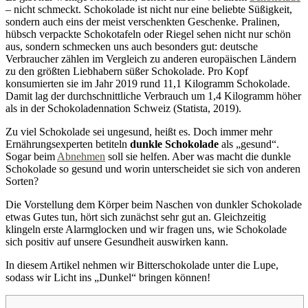
– nicht schmeckt. Schokolade ist nicht nur eine beliebte Süßigkeit,
sondern auch eins der meist verschenkten Geschenke. Pralinen,
hübsch verpackte Schokotafeln oder Riegel sehen nicht nur schön
aus, sondern schmecken uns auch besonders gut: deutsche
Verbraucher zählen im Vergleich zu anderen europäischen Ländern
zu den größten Liebhabern süßer Schokolade. Pro Kopf
konsumierten sie im Jahr 2019 rund 11,1 Kilogramm Schokolade.
Damit lag der durchschnittliche Verbrauch um 1,4 Kilogramm höher
als in der Schokoladennation Schweiz (Statista, 2019).
Zu viel Schokolade sei ungesund, heißt es. Doch immer mehr
Ernährungsexperten betiteln
dunkle Schokolade
als „gesund“.
Sogar beim
Abnehmen
soll sie helfen. Aber was macht die dunkle
Schokolade so gesund und worin unterscheidet sie sich von anderen
Sorten?
Die Vorstellung dem Körper beim Naschen von dunkler Schokolade
etwas Gutes tun, hört sich zunächst sehr gut an. Gleichzeitig
klingeln erste Alarmglocken und wir fragen uns, wie Schokolade
sich positiv auf unsere Gesundheit auswirken kann.
In diesem Artikel nehmen wir Bitterschokolade unter die Lupe,
sodass wir Licht ins „Dunkel“ bringen können!