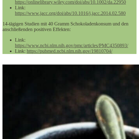
https://onlinelibrary.wiley.com/doi/abs/10.1002/da.22950
Link:
https://www.jacc.org/doi/abs/10.1016/j.jacc.2014.02.580
14-tägigen Studien mit 40 Gramm Schokoladenkonsum und den
anschließenden positiven Effekten:
Link:
https://www.ncbi.nlm.nih.gov/pmc/articles/PMC4350893/
Link:
https://pubmed.ncbi.nlm.nih.gov/19810704/