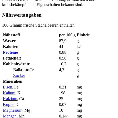
krebsbekämpfenden Eigenschaften bekannt sind.
Nährwertangaben
100 Gramm frische Stachelbeeren enthalten:
Nährstoff
per 100 g
Einheit
Wasser
87,9
g
Kalorien
44
kcal
Proteine
0,88
g
Fettgehalt
0,58
g
Kohlenhydrate
10,2
g
Ballaststoffe
4,3
g
Zucker
g
Mineralien
Eisen
, Fe
0,31
mg
Kalium
, K
198
mg
Kalzium
, Ca
25
mg
Kupfer
, Cu
0,07
mg
Magnesium
, Mg
10
mg
Mangan
, Mn
0,144
mg