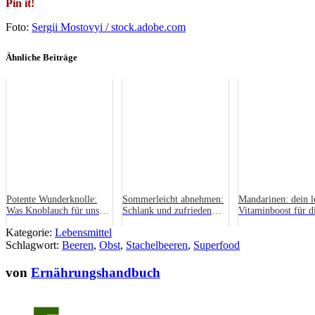
Pin it!
Foto:
Sergii Mostovyi / stock.adobe.com
Ähnliche Beiträge
Potente Wunderknolle:
Sommerleicht abnehmen:
Mandarinen: dein l
Was Knoblauch für unsere
Schlank und zufrieden
Vitaminboost für d
Gesundheit leistet
durch die heiße Jahreszeit
Wintermonate
Kategorie:
Lebensmittel
Schlagwort:
Beeren
,
Obst
,
Stachelbeeren
,
Superfood
von
Ernährungshandbuch