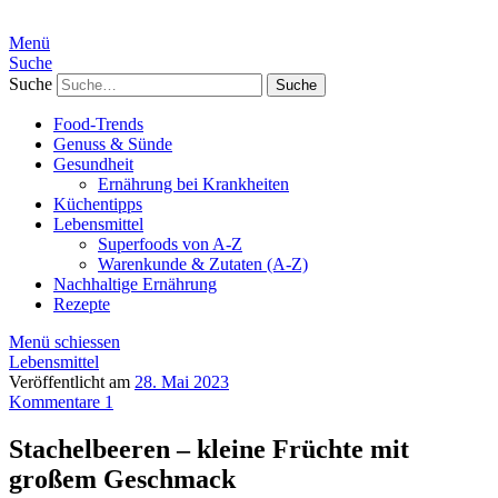
Menü
Suche
Suche
Food-Trends
Genuss & Sünde
Gesundheit
Ernährung bei Krankheiten
Küchentipps
Lebensmittel
Superfoods von A-Z
Warenkunde & Zutaten (A-Z)
Nachhaltige Ernährung
Rezepte
Menü schiessen
Lebensmittel
Veröffentlicht am
28. Mai 2023
Kommentare 1
Stachelbeeren – kleine Früchte mit
großem Geschmack