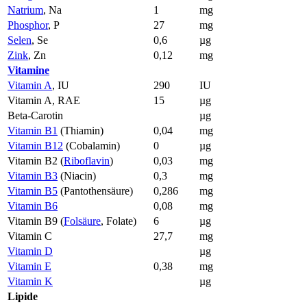
Natrium
, Na
1
mg
Phosphor
, P
27
mg
Selen
, Se
0,6
µg
Zink
, Zn
0,12
mg
Vitamine
Vitamin A
, IU
290
IU
Vitamin A, RAE
15
µg
Beta-Carotin
µg
Vitamin B1
(Thiamin)
0,04
mg
Vitamin B12
(Cobalamin)
0
µg
Vitamin B2 (
Riboflavin
)
0,03
mg
Vitamin B3
(Niacin)
0,3
mg
Vitamin B5
(Pantothensäure)
0,286
mg
Vitamin B6
0,08
mg
Vitamin B9 (
Folsäure
, Folate)
6
µg
Vitamin C
27,7
mg
Vitamin D
µg
Vitamin E
0,38
mg
Vitamin K
µg
Lipide