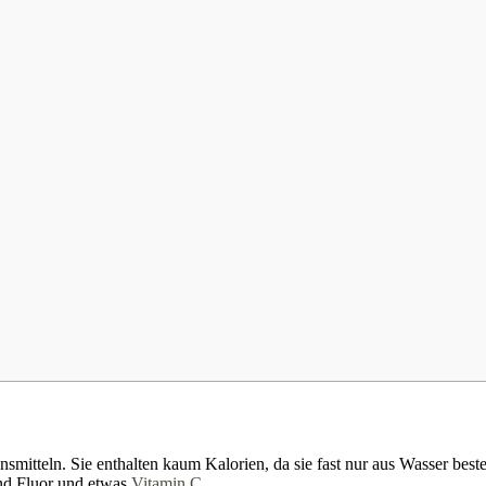
nsmitteln. Sie enthalten kaum Kalorien, da sie fast nur aus Wasser best
d Fluor und etwas
Vitamin C
.