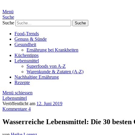
Menü
Suche
Suche
Food-Trends
Genuss & Sünde
Gesundheit
Ernährung bei Krankheiten
Küchentipps
Lebensmittel
Superfoods von A-Z
Warenkunde & Zutaten (A-Z)
Nachhaltige Ernährung
Rezepte
Menü schiessen
Lebensmittel
Veröffentlicht am
12. Juni 2019
Kommentare 4
Wasserreiche Lebensmittel: Die 30 besten
von
Heike Lorenz