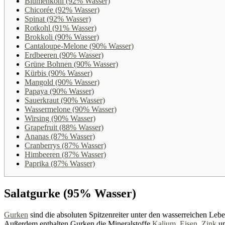
Blumenkohl (92% Wasser)
Chicorée (92% Wasser)
Spinat (92% Wasser)
Rotkohl (91% Wasser)
Brokkoli (90% Wasser)
Cantaloupe-Melone (90% Wasser)
Erdbeeren (90% Wasser)
Grüne Bohnen (90% Wasser)
Kürbis (90% Wasser)
Mangold (90% Wasser)
Papaya (90% Wasser)
Sauerkraut (90% Wasser)
Wassermelone (90% Wasser)
Wirsing (90% Wasser)
Grapefruit (88% Wasser)
Ananas (87% Wasser)
Cranberrys (87% Wasser)
Himbeeren (87% Wasser)
Paprika (87% Wasser)
Salatgurke (95% Wasser)
Gurken
sind die absoluten Spitzenreiter unter den wasserreichen Lebe
Außerdem enthalten Gurken die Mineralstoffe
Kalium
,
Eisen
,
Zink
un