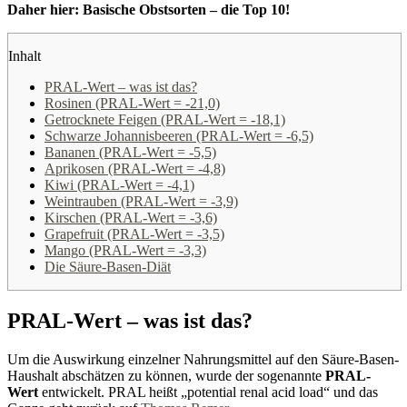
Daher hier: Basische Obstsorten – die Top 10!
Inhalt
PRAL-Wert – was ist das?
Rosinen (PRAL-Wert = -21,0)
Getrocknete Feigen (PRAL-Wert = -18,1)
Schwarze Johannisbeeren (PRAL-Wert = -6,5)
Bananen (PRAL-Wert = -5,5)
Aprikosen (PRAL-Wert = -4,8)
Kiwi (PRAL-Wert = -4,1)
Weintrauben (PRAL-Wert = -3,9)
Kirschen (PRAL-Wert = -3,6)
Grapefruit (PRAL-Wert = -3,5)
Mango (PRAL-Wert = -3,3)
Die Säure-Basen-Diät
PRAL-Wert – was ist das?
Um die Auswirkung einzelner Nahrungsmittel auf den Säure-Basen-
Haushalt abschätzen zu können, wurde der sogenannte
PRAL-
Wert
entwickelt. PRAL heißt „potential renal acid load“ und das