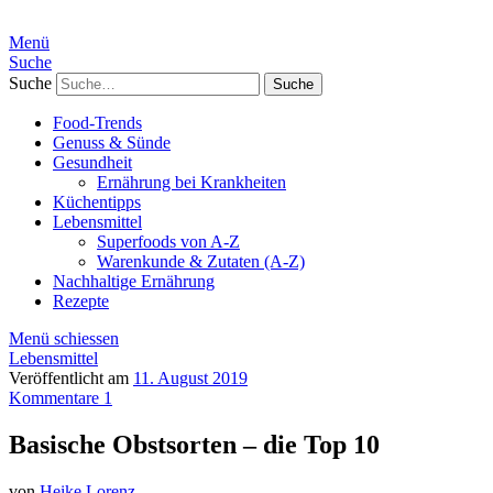
Menü
Suche
Suche
Food-Trends
Genuss & Sünde
Gesundheit
Ernährung bei Krankheiten
Küchentipps
Lebensmittel
Superfoods von A-Z
Warenkunde & Zutaten (A-Z)
Nachhaltige Ernährung
Rezepte
Menü schiessen
Lebensmittel
Veröffentlicht am
11. August 2019
Kommentare 1
Basische Obstsorten – die Top 10
von
Heike Lorenz