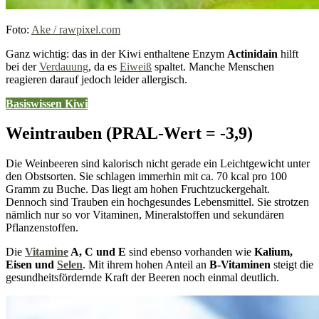
Foto:
Ake / rawpixel.com
Ganz wichtig: das in der Kiwi enthaltene Enzym
Actinidain
hilft
bei der
Verdauung
, da es
Eiweiß
spaltet. Manche Menschen
reagieren darauf jedoch leider allergisch.
Basiswissen
Kiwi
Weintrauben (PRAL-Wert = -3,9)
Die Weinbeeren sind kalorisch nicht gerade ein Leichtgewicht unter
den Obstsorten. Sie schlagen immerhin mit ca. 70 kcal pro 100
Gramm zu Buche. Das liegt am hohen Fruchtzuckergehalt.
Dennoch sind Trauben ein hochgesundes Lebensmittel. Sie strotzen
nämlich nur so vor Vitaminen, Mineralstoffen und sekundären
Pflanzenstoffen.
Die
Vitamine
A, C und E
sind ebenso vorhanden wie
Kalium,
Eisen und
Selen
. Mit ihrem hohen Anteil an
B-Vitaminen
steigt die
gesundheitsfördernde Kraft der Beeren noch einmal deutlich.