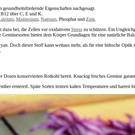
n gesundheitsfördernde Eigenschaften nachgesagt.
 B12 über C, E und K.
alzium
,
Magnesium
,
Natrium
, Phosphat und
Zink
.
t dazu bei, die Zellen vor oxidativem
Stress
zu schützen. Ein Ungleichg
e Gemüsesorten bieten dem Körper Grundlagen für eine natürliche Bal
cyan. Doch dieser Stoff kann weitaus mehr, als für eine hübsche Optik 
.
r Dosen konservierten Rotkohl bereit. Knackig frisches Gemüse garanti
tember erntereif. Späte Sorten trotzen kalten Temperaturen und harren