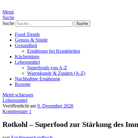
Menü
Suche
Suche
Food-Trends
Genuss & Sünde
Gesundheit
Ernährung bei Krankheiten
Küchentipps
Lebensmittel
Superfoods von A-Z
Warenkunde & Zutaten (A-Z)
Nachhaltige Ernährung
Rezepte
Menü schiessen
Lebensmittel
Veröffentlicht am
9. Dezember 2020
Kommentare 1
Rotkohl – Superfood zur Stärkung des Im
von
Ernährungshandbuch