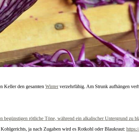
en Keller den gesamten
Winter
verzehrfähig. Am Strunk aufhängen verhi
n begünstigen rötliche Töne, während ein alkalischer Untergrund zu b
n Kohlgerichts, ja nach Zugaben wird es Rotkohl oder Blaukraut:
https: