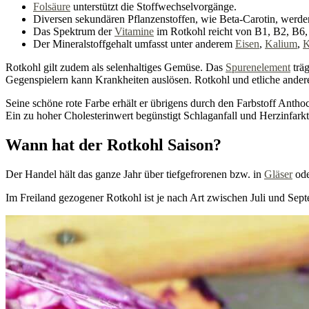
Folsäure
unterstützt die Stoffwechselvorgänge.
Diversen sekundären Pflanzenstoffen, wie Beta-Carotin, werde
Das Spektrum der
Vitamine
im Rotkohl reicht von B1, B2, B6,
Der Mineralstoffgehalt umfasst unter anderem
Eisen
,
Kalium
,
K
Rotkohl gilt zudem als selenhaltiges Gemüse. Das
Spurenelement
träg
Gegenspielern kann Krankheiten auslösen. Rotkohl und etliche ander
Seine schöne rote Farbe erhält er übrigens durch den Farbstoff Antho
Ein zu hoher Cholesterinwert begünstigt Schlaganfall und Herzinfarkt
Wann hat der Rotkohl Saison?
Der Handel hält das ganze Jahr über tiefgefrorenen bzw. in
Gläser
ode
Im Freiland gezogener Rotkohl ist je nach Art zwischen Juli und Sep