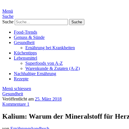
Menü
Suche
Suche
Food-Trends
Genuss & Sünde
Gesundheit
Ernährung bei Krankheiten
Küchentipps
Lebensmittel
Superfoods von A-Z
Warenkunde & Zutaten (A-Z)
Nachhaltige Ernährung
Rezepte
Menü schiessen
Gesundheit
Veröffentlicht am
25. März 2018
Kommentare 1
Kalium: Warum der Mineralstoff für Herz 
von
Ernährungshandbuch