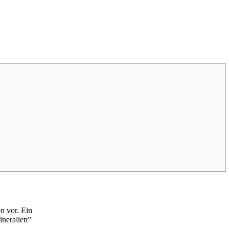
n vor. Ein
ineralien”