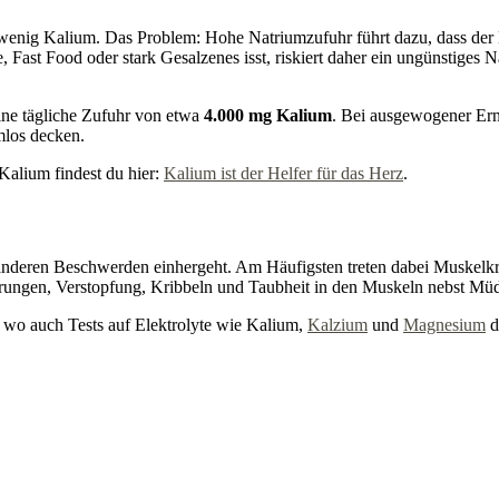
 wenig Kalium. Das Problem: Hohe Natriumzufuhr führt dazu, dass der
, Fast Food oder stark Gesalzenes isst, riskiert daher ein ungünstiges N
ine tägliche Zufuhr von etwa
4.000 mg Kalium
. Bei ausgewogener Er
mlos decken.
Kalium findest du hier:
Kalium ist der Helfer für das Herz
.
mit anderen Beschwerden einhergeht. Am Häufigsten treten dabei Muskelk
ungen, Verstopfung, Kribbeln und Taubheit in den Muskeln nebst Müd
t, wo auch Tests auf Elektrolyte wie Kalium,
Kalzium
und
Magnesium
d