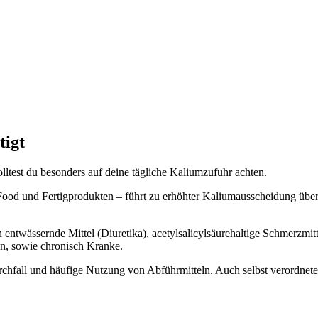
tigt
lltest du besonders auf deine tägliche Kaliumzufuhr achten.
 Food und Fertigprodukten – führt zu erhöhter Kaliumausscheidung übe
wässernde Mittel (Diuretika), acetylsalicylsäurehaltige Schmerzmittel
en, sowie chronisch Kranke.
urchfall und häufige Nutzung von Abführmitteln. Auch selbst verordn