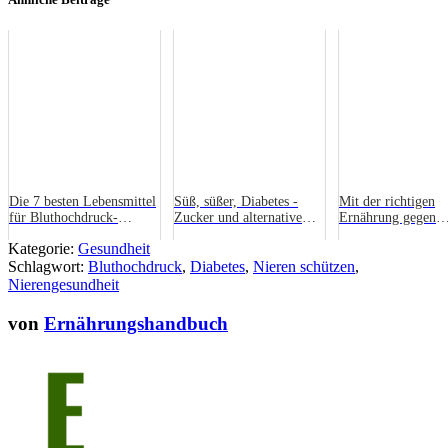
Die 7 besten Lebensmittel
Süß, süßer, Diabetes -
Mit der richtigen
für Bluthochdruck-
Zucker und alternative
Ernährung gegen
Patienten
Süßstoffe
Diabetes: So schüt
Kategorie:
Gesundheit
dich vor der
Schlagwort:
Bluthochdruck
,
Diabetes
,
Nieren schützen
Volkskrankheit
,
Nierengesundheit
von
Ernährungshandbuch