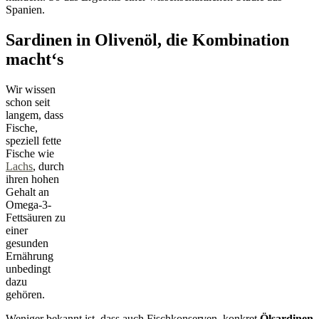
Spanien.
Sardinen in Olivenöl, die Kombination
macht‘s
Wir wissen
schon seit
langem, dass
Fische,
speziell fette
Fische wie
Lachs
, durch
ihren hohen
Gehalt an
Omega-3-
Fettsäuren zu
einer
gesunden
Ernährung
unbedingt
dazu
gehören.
Weniger bekannt ist, dass auch Fischkonserven, konkret
Ölsardinen