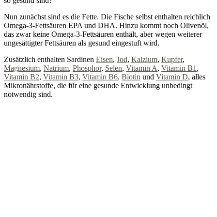
so gesund sind?
Nun zunächst sind es die Fette. Die Fische selbst enthalten reichlich
Omega-3-Fettsäuren EPA und DHA. Hinzu kommt noch Olivenöl,
das zwar keine Omega-3-Fettsäuren enthält, aber wegen weiterer
ungesättigter Fettsäuren als gesund eingestuft wird.
Zusätzlich enthalten Sardinen
Eisen
,
Jod
,
Kalzium
,
Kupfer
,
Magnesium
,
Natrium
,
Phosphor
,
Selen
,
Vitamin A
,
Vitamin B1
,
Vitamin B2
,
Vitamin B3
,
Vitamin B6
,
Biotin
und
Vitamin D
, alles
Mikronährstoffe, die für eine gesunde Entwicklung unbedingt
notwendig sind.