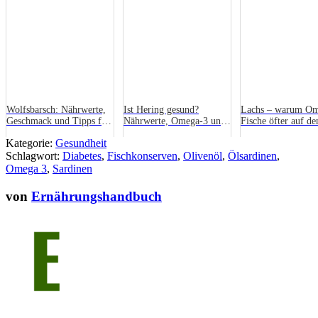
Wolfsbarsch: Nährwerte,
Ist Hering gesund?
Lachs – warum Om
Geschmack und Tipps für
Nährwerte, Omega-3 und
Fische öfter auf de
die Zubereitung
was du beim Kauf achten
gehören
Kategorie:
Gesundheit
solltest
Schlagwort:
Diabetes
,
Fischkonserven
,
Olivenöl
,
Ölsardinen
,
Omega 3
,
Sardinen
von
Ernährungshandbuch