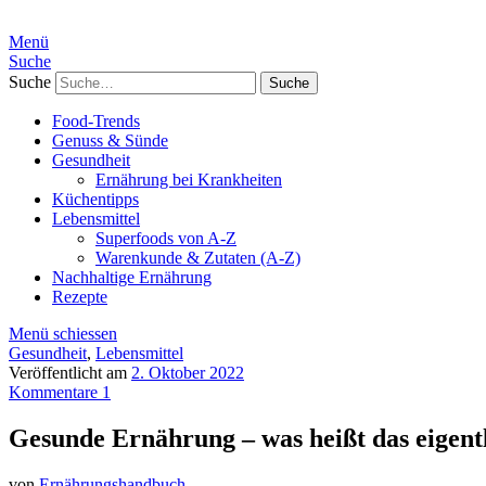
Menü
Suche
Suche
Food-Trends
Genuss & Sünde
Gesundheit
Ernährung bei Krankheiten
Küchentipps
Lebensmittel
Superfoods von A-Z
Warenkunde & Zutaten (A-Z)
Nachhaltige Ernährung
Rezepte
Menü schiessen
Gesundheit
,
Lebensmittel
Veröffentlicht am
2. Oktober 2022
Kommentare 1
Gesunde Ernährung – was heißt das eigentl
von
Ernährungshandbuch