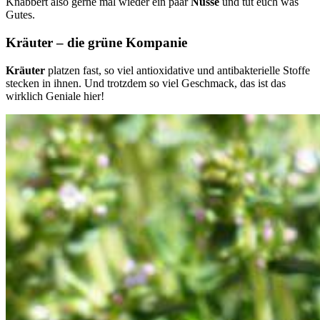
Knabbert also gerne mal wieder ein paar
Nüsse
und tut euch was
Gutes.
Kräuter – die grüne Kompanie
Kräuter
platzen fast, so viel antioxidative und antibakterielle Stoffe
stecken in ihnen. Und trotzdem so viel Geschmack, das ist das
wirklich Geniale hier!