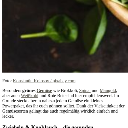
Foto:
Konstantin Kolosov / pixabay.com
Besonders
grünes
Gemüse
wie Brokkoli,
Spinat
und
Mangold
,
aber auch
Weißkohl
und Rote Bete sind hier empfehlenswert. Im
Grunde steckt aber in nahezu jedem Gemüse ein kleines
Powerpaket, das ihr euch gönnen solltet. Dank der Vielseitigkeit der
Gemüsesorten gelingt das auch regelmäßig wirklich einfach und
lecker.
Zwiebeln & Knoblauch – die gesunden