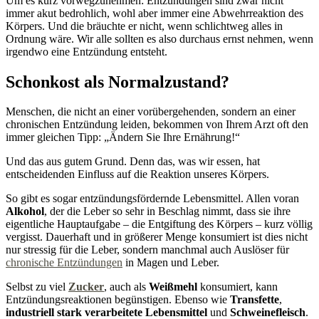
Um es kurz vorwegzunehmen: Entzündungen sind zwar nicht
immer akut bedrohlich, wohl aber immer eine Abwehrreaktion des
Körpers. Und die bräuchte er nicht, wenn schlichtweg alles in
Ordnung wäre. Wir alle sollten es also durchaus ernst nehmen, wenn
irgendwo eine Entzündung entsteht.
Schonkost als Normalzustand?
Menschen, die nicht an einer vorübergehenden, sondern an einer
chronischen Entzündung leiden, bekommen von Ihrem Arzt oft den
immer gleichen Tipp: „Ändern Sie Ihre Ernährung!“
Und das aus gutem Grund. Denn das, was wir essen, hat
entscheidenden Einfluss auf die Reaktion unseres Körpers.
So gibt es sogar entzündungsfördernde Lebensmittel. Allen voran
Alkohol
, der die Leber so sehr in Beschlag nimmt, dass sie ihre
eigentliche Hauptaufgabe – die Entgiftung des Körpers – kurz völlig
vergisst. Dauerhaft und in größerer Menge konsumiert ist dies nicht
nur stressig für die Leber, sondern manchmal auch Auslöser für
chronische Entzündungen
in Magen und Leber.
Selbst zu viel
Zucker
, auch als
Weißmehl
konsumiert, kann
Entzündungsreaktionen begünstigen. Ebenso wie
Transfette
,
industriell stark verarbeitete Lebensmittel
und
Schweinefleisch
.