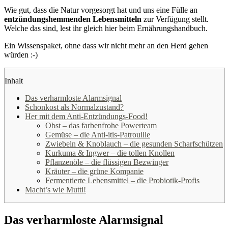
Wie gut, dass die Natur vorgesorgt hat und uns eine Fülle an
entzündungshemmenden Lebensmitteln
zur Verfügung stellt.
Welche das sind, lest ihr gleich hier beim Ernährungshandbuch.
Ein Wissenspaket, ohne dass wir nicht mehr an den Herd gehen
würden :-)
Inhalt
Das verharmloste Alarmsignal
Schonkost als Normalzustand?
Her mit dem Anti-Entzündungs-Food!
Obst – das farbenfrohe Powerteam
Gemüse – die Anti-itis-Patrouille
Zwiebeln & Knoblauch – die gesunden Scharfschützen
Kurkuma & Ingwer – die tollen Knollen
Pflanzenöle – die flüssigen Bezwinger
Kräuter – die grüne Kompanie
Fermentierte Lebensmittel – die Probiotik-Profis
Macht’s wie Mutti!
Das verharmloste Alarmsignal