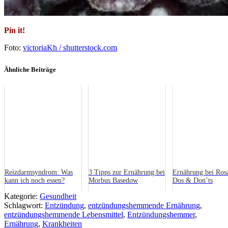
Pin it!
Foto:
victoriaKh / shutterstock.com
Ähnliche Beiträge
Reizdarmsyndrom: Was
3 Tipps zur Ernährung bei
Ernährung bei Ros
kann ich noch essen?
Morbus Basedow
Dos & Don’ts
Kategorie:
Gesundheit
Schlagwort:
Entzündung
,
entzündungshemmende Ernährung
,
entzündungshemmende Lebensmittel
,
Entzündungshemmer
,
Ernährung
,
Krankheiten