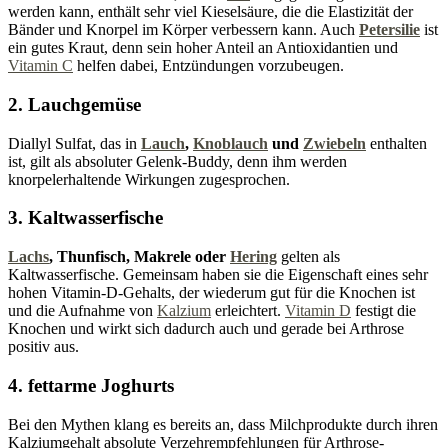
werden kann, enthält sehr viel Kieselsäure, die die Elastizität der
Bänder und Knorpel im Körper verbessern kann. Auch
Petersilie
ist
ein gutes Kraut, denn sein hoher Anteil an Antioxidantien und
Vitamin C
helfen dabei, Entzündungen vorzubeugen.
2. Lauchgemüse
Diallyl Sulfat, das in
Lauch
,
Knoblauch
und
Zwiebeln
enthalten
ist, gilt als absoluter Gelenk-Buddy, denn ihm werden
knorpelerhaltende Wirkungen zugesprochen.
3. Kaltwasserfische
Lachs
, Thunfisch, Makrele oder
Hering
gelten als
Kaltwasserfische. Gemeinsam haben sie die Eigenschaft eines sehr
hohen Vitamin-D-Gehalts, der wiederum gut für die Knochen ist
und die Aufnahme von
Kalzium
erleichtert.
Vitamin D
festigt die
Knochen und wirkt sich dadurch auch und gerade bei Arthrose
positiv aus.
4. fettarme Joghurts
Bei den Mythen klang es bereits an, dass Milchprodukte durch ihren
Kalziumgehalt absolute Verzehrempfehlungen für Arthrose-