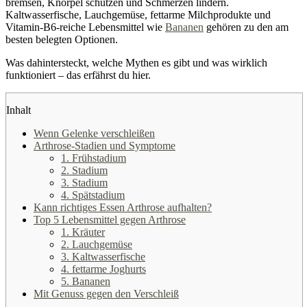
bremsen, Knorpel schützen und Schmerzen lindern.
Kaltwasserfische, Lauchgemüse, fettarme Milchprodukte und
Vitamin-B6-reiche Lebensmittel wie
Bananen
gehören zu den am
besten belegten Optionen.
Was dahintersteckt, welche Mythen es gibt und was wirklich
funktioniert – das erfährst du hier.
Inhalt
Wenn Gelenke verschleißen
Arthrose-Stadien und Symptome
1. Frühstadium
2. Stadium
3. Stadium
4. Spätstadium
Kann richtiges Essen Arthrose aufhalten?
Top 5 Lebensmittel gegen Arthrose
1. Kräuter
2. Lauchgemüse
3. Kaltwasserfische
4. fettarme Joghurts
5. Bananen
Mit Genuss gegen den Verschleiß