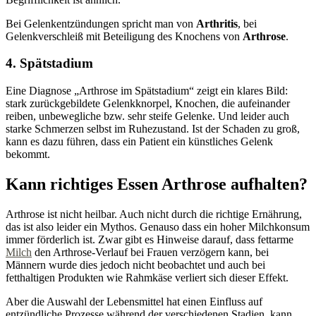
Bei Gelenkentzündungen spricht man von
Arthritis
, bei
Gelenkverschleiß mit Beteiligung des Knochens von
Arthrose
.
4. Spätstadium
Eine Diagnose „Arthrose im Spätstadium“ zeigt ein klares Bild:
stark zurückgebildete Gelenkknorpel, Knochen, die aufeinander
reiben, unbewegliche bzw. sehr steife Gelenke. Und leider auch
starke Schmerzen selbst im Ruhezustand. Ist der Schaden zu groß,
kann es dazu führen, dass ein Patient ein künstliches Gelenk
bekommt.
Kann richtiges Essen Arthrose aufhalten?
Arthrose ist nicht heilbar. Auch nicht durch die richtige Ernährung,
das ist also leider ein Mythos. Genauso dass ein hoher Milchkonsum
immer förderlich ist. Zwar gibt es Hinweise darauf, dass fettarme
Milch
den Arthrose-Verlauf bei Frauen verzögern kann, bei
Männern wurde dies jedoch nicht beobachtet und auch bei
fetthaltigen Produkten wie Rahmkäse verliert sich dieser Effekt.
Aber die Auswahl der Lebensmittel hat einen Einfluss auf
entzündliche Prozesse während der verschiedenen Stadien, kann