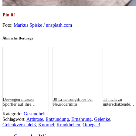
Pin it!
Foto:
Markus Spiske / unsplash.com
Ähnliche Beiträge
Deswegen müssen
30 Ernährungstipps bei
11 nicht zu
Sportler auf ihre
Neurodermitis
unterschätzende
Ernährung achten
Lebensmittel für
Kategorie:
Gesundheit
Leberkranke
Schlagwort:
Arthrose
,
Entzündung
,
Ernährung
,
Gelenke
,
Gelenkverschleiß
,
Knorpel
,
Krankheiten
,
Omega 3