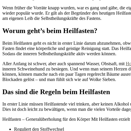
Wenn früher die Vorräte knapp wurden, war es gang und gäbe, die ei
wieder populär wurde. Er gilt als der Begründer des heutigen Heilfas
am eigenen Leib die Selbstheilungskräfte des Fastens.
Worum geht’s beim Heilfasten?
Beim Heilfasten geht es nicht in erster Linie darum abzunehmen, obwo
Fasten findet eine körperliche und geistige Reinigung statt. Das Heilf
Sodass die inneren Selbstheilungskräfte aktiv werden können.
Aller Anfang ist schwer, aber auch spannend Wasser, Obstsaft, mit
Ho
inneren Schweinehund zu besiegen. Und wenn man seinem Herzen doch
können, können manche nach ein paar Tagen regelrecht Bäume ausreiß
Blockaden gelöst – und man fühlt sich wie auf Wolke Sieben.
Das sind die Regeln beim Heilfasten
In erster Linie müssen Heilfastende viel trinken, aber keinen Alkohol
Dies ist doch leicht zu bewältigen, wenn man die vielen Vorteile dage
Heilfasten – Generalüberholung für den Körper Mit Heilfasten erzielt
Reguliert den Stoffwechsel