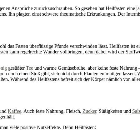
genen Ansprüche zurückzuschrauben. So gesehen hat Heilfasten eine ja
tens. Ihn plagten einst schwere rheumatische Erkrankungen. Der Interni
hl das Fasten überflüssige Pfunde verschwinden lässt. Heilfasten ist e
asten kann regelrechte Wunder vollbringen, denn dabei wird der Stoffwec
nig
gesüßter
Tee
und warme Gemüsebrühe, aber keine feste Nahrung – da
 noch einen Stoß gibt, sich nicht durch Flauten entmutigen lassen. 
en. Während des Heilfastens befreit sich der Körper nämlich von alle
 und
Kaffee
. Auch feste Nahrung, Fleisch,
Zucker
, Süßigkeiten und
Sal
genhält.
 man viele positive Nutzeffekte. Denn Heilfasten: