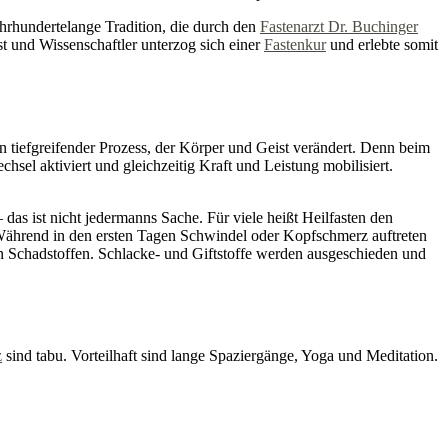
hrhundertelange Tradition, die durch den
Fastenarzt Dr. Buchinger
st und Wissenschaftler unterzog sich einer
Fastenkur
und erlebte somit
in tiefgreifender Prozess, der Körper und Geist verändert. Denn beim
hsel aktiviert und gleichzeitig Kraft und Leistung mobilisiert.
s ist nicht jedermanns Sache. Für viele heißt Heilfasten den
Während in den ersten Tagen Schwindel oder Kopfschmerz auftreten
n Schadstoffen. Schlacke- und Giftstoffe werden ausgeschieden und
z
sind tabu. Vorteilhaft sind lange Spaziergänge, Yoga und Meditation.