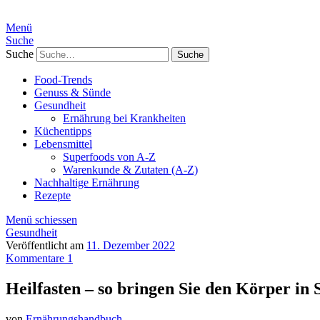
Menü
Suche
Suche
Food-Trends
Genuss & Sünde
Gesundheit
Ernährung bei Krankheiten
Küchentipps
Lebensmittel
Superfoods von A-Z
Warenkunde & Zutaten (A-Z)
Nachhaltige Ernährung
Rezepte
Menü schiessen
Gesundheit
Veröffentlicht am
11. Dezember 2022
Kommentare 1
Heilfasten – so bringen Sie den Körper in
von
Ernährungshandbuch