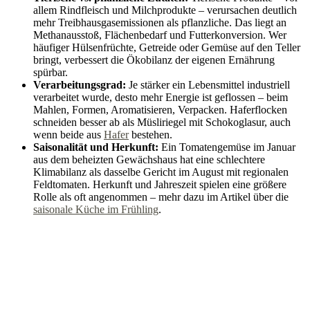
allem Rindfleisch und Milchprodukte – verursachen deutlich
mehr Treibhausgasemissionen als pflanzliche. Das liegt an
Methanausstoß, Flächenbedarf und Futterkonversion. Wer
häufiger Hülsenfrüchte, Getreide oder Gemüse auf den Teller
bringt, verbessert die Ökobilanz der eigenen Ernährung
spürbar.
Verarbeitungsgrad:
Je stärker ein Lebensmittel industriell
verarbeitet wurde, desto mehr Energie ist geflossen – beim
Mahlen, Formen, Aromatisieren, Verpacken. Haferflocken
schneiden besser ab als Müsliriegel mit Schokoglasur, auch
wenn beide aus
Hafer
bestehen.
Saisonalität und Herkunft:
Ein Tomatengemüse im Januar
aus dem beheizten Gewächshaus hat eine schlechtere
Klimabilanz als dasselbe Gericht im August mit regionalen
Feldtomaten. Herkunft und Jahreszeit spielen eine größere
Rolle als oft angenommen – mehr dazu im Artikel über die
saisonale Küche im Frühling
.