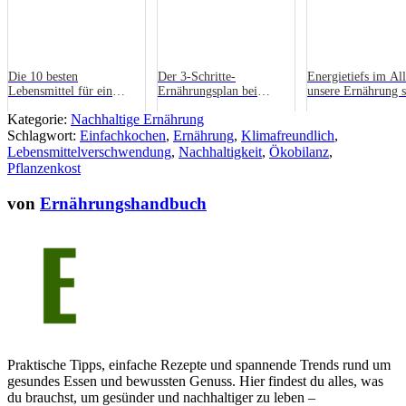
Die 10 besten
Der 3-Schritte-
Energietiefs im All
Lebensmittel für ein
Ernährungsplan bei
unsere Ernährung 
hormonelles
Schuppenflechte
Kategorie:
Nachhaltige Ernährung
Gleichgewicht
Schlagwort:
Einfachkochen
,
Ernährung
,
Klimafreundlich
,
Lebensmittelverschwendung
,
Nachhaltigkeit
,
Ökobilanz
,
Pflanzenkost
von
Ernährungshandbuch
Praktische Tipps, einfache Rezepte und spannende Trends rund um
gesundes Essen und bewussten Genuss. Hier findest du alles, was
du brauchst, um gesünder und nachhaltiger zu leben –