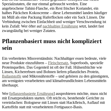
Spezialzutaten, die nur einmal gebraucht werden. Eine
angebrochene Tahini-Flasche, ein Rest frischer Koriander, ein
halbes Päckchen Kokoscreme – diese Lebensmittel landen häufiger
im Müll als eine Packung Haferflocken oder ein Sack Linsen. Die
Verbindung zwischen Einfachheit und weniger Verschwendung ist
kein Zufall: Wer öfter auf
nachhaltige Ernährung
setzt, landet fast
zwangsläufig bei weniger Zutaten.
Pflanzenbasiert muss nicht kompliziert
sein
Ein verbreitetes Missverständnis: Nachhaltiger essen bedeute, viele
neue Produkte einzuführen –
Fleischersatz
, Superfoods, spezielle
Proteinquellen. Das Gegenteil ist oft der Fall. Hülsenfrüchte wie
Linsen, Kichererbsen und Bohnen liefern pflanzliches Protein,
Ballaststoffe
und Mikronährstoffe – und gehören zu den günstigsten,
am wenigsten verarbeiteten und klimafreundlichsten Lebensmitteln
überhaupt.
Wer [
pflanzenbasierte Ernährung
] ausprobieren möchte, muss nicht
mit Ersatzprodukten starten. Oft reicht es, bestehende Gerichte zu
vereinfachen: Bolognese mit Linsen statt Hackfleisch, Auflauf mit
Kartoffeln statt mit verarbeitetem Fertigsauce-Basis.