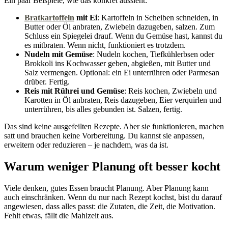
Ein paar Beispiele, wie das konkret aussieht:
Bratkartoffeln
mit Ei
: Kartoffeln in Scheiben schneiden, in
Butter oder Öl anbraten, Zwiebeln dazugeben, salzen. Zum
Schluss ein Spiegelei drauf. Wenn du Gemüse hast, kannst du
es mitbraten. Wenn nicht, funktioniert es trotzdem.
Nudeln mit Gemüse
: Nudeln kochen, Tiefkühlerbsen oder
Brokkoli ins Kochwasser geben, abgießen, mit Butter und
Salz vermengen. Optional: ein Ei unterrühren oder Parmesan
drüber. Fertig.
Reis mit Rührei und Gemüse
: Reis kochen, Zwiebeln und
Karotten in Öl anbraten, Reis dazugeben, Eier verquirlen und
unterrühren, bis alles gebunden ist. Salzen, fertig.
Das sind keine ausgefeilten Rezepte. Aber sie funktionieren, machen
satt und brauchen keine Vorbereitung. Du kannst sie anpassen,
erweitern oder reduzieren – je nachdem, was da ist.
Warum weniger Planung oft besser kocht
Viele denken, gutes Essen braucht Planung. Aber Planung kann
auch einschränken. Wenn du nur nach Rezept kochst, bist du darauf
angewiesen, dass alles passt: die Zutaten, die Zeit, die Motivation.
Fehlt etwas, fällt die Mahlzeit aus.