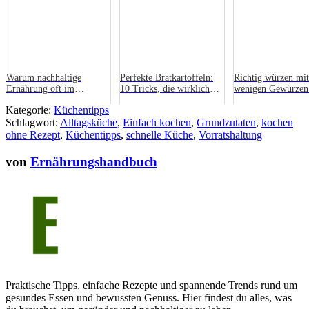
Warum nachhaltige
Perfekte Bratkartoffeln:
Richtig würzen mit
Ernährung oft im
10 Tricks, die wirklich
wenigen Gewürzen:
Vorratsschrank beginnt
funktionieren
Grundlagen für gu
Kategorie:
Küchentipps
Geschmack
Schlagwort:
Alltagsküche
,
Einfach kochen
,
Grundzutaten
,
kochen
ohne Rezept
,
Küchentipps
,
schnelle Küche
,
Vorratshaltung
von
Ernährungshandbuch
Praktische Tipps, einfache Rezepte und spannende Trends rund um
gesundes Essen und bewussten Genuss. Hier findest du alles, was