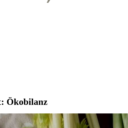
t:
Ökobilanz