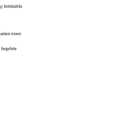
ne
beträufeln
Namen essen
e begehrte