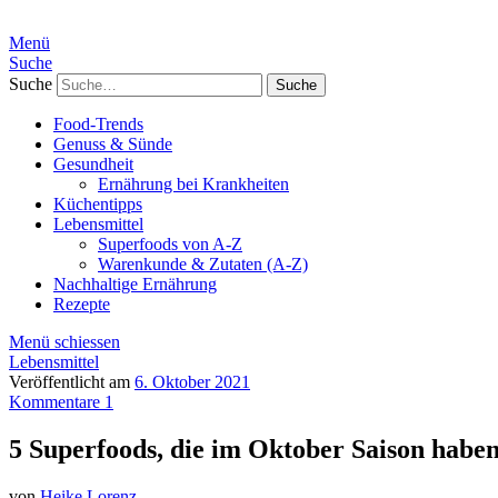
Menü
Suche
Suche
Food-Trends
Genuss & Sünde
Gesundheit
Ernährung bei Krankheiten
Küchentipps
Lebensmittel
Superfoods von A-Z
Warenkunde & Zutaten (A-Z)
Nachhaltige Ernährung
Rezepte
Menü schiessen
Lebensmittel
Veröffentlicht am
6. Oktober 2021
Kommentare 1
5 Superfoods, die im Oktober Saison haben
von
Heike Lorenz