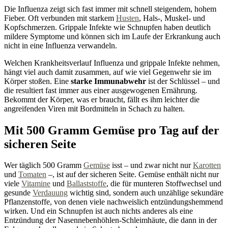
Die Influenza zeigt sich fast immer mit schnell steigendem, hohem
Fieber. Oft verbunden mit starkem
Husten
, Hals-, Muskel- und
Kopfschmerzen. Grippale Infekte wie Schnupfen haben deutlich
mildere Symptome und können sich im Laufe der Erkrankung auch
nicht in eine Influenza verwandeln.
Welchen Krankheitsverlauf Influenza und grippale Infekte nehmen,
hängt viel auch damit zusammen, auf wie viel Gegenwehr sie im
Körper stoßen. Eine
starke Immunabwehr
ist der Schlüssel – und
die resultiert fast immer aus einer ausgewogenen Ernährung.
Bekommt der Körper, was er braucht, fällt es ihm leichter die
angreifenden Viren mit Bordmitteln in Schach zu halten.
Mit 500 Gramm Gemüse pro Tag auf der
sicheren Seite
Wer täglich 500 Gramm
Gemüse
isst – und zwar nicht nur
Karotten
und
Tomaten
–, ist auf der sicheren Seite. Gemüse enthält nicht nur
viele
Vitamine
und
Ballaststoffe
, die für munteren Stoffwechsel und
gesunde
Verdauung
wichtig sind, sondern auch unzählige sekundäre
Pflanzenstoffe, von denen viele nachweislich entzündungshemmend
wirken. Und ein Schnupfen ist auch nichts anderes als eine
Entzündung der Nasennebenhöhlen-Schleimhäute, die dann in der