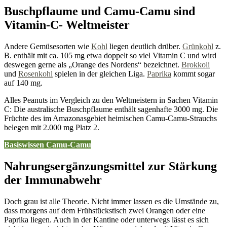
Buschpflaume und Camu-Camu sind
Vitamin-C- Weltmeister
Andere Gemüsesorten wie
Kohl
liegen deutlich drüber.
Grünkohl
z.
B. enthält mit ca. 105 mg etwa doppelt so viel Vitamin C und wird
deswegen gerne als „Orange des Nordens“ bezeichnet.
Brokkoli
und
Rosenkohl
spielen in der gleichen Liga.
Paprika
kommt sogar
auf 140 mg.
Alles Peanuts im Vergleich zu den Weltmeistern in Sachen Vitamin
C: Die australische Buschpflaume enthält sagenhafte 3000 mg. Die
Früchte des im Amazonasgebiet heimischen Camu-Camu-Strauchs
belegen mit 2.000 mg Platz 2.
Basiswissen Camu-Camu
Nahrungsergänzungsmittel zur Stärkung
der Immunabwehr
Doch grau ist alle Theorie. Nicht immer lassen es die Umstände zu,
dass morgens auf dem Frühstückstisch zwei Orangen oder eine
Paprika liegen. Auch in der Kantine oder unterwegs lässt es sich