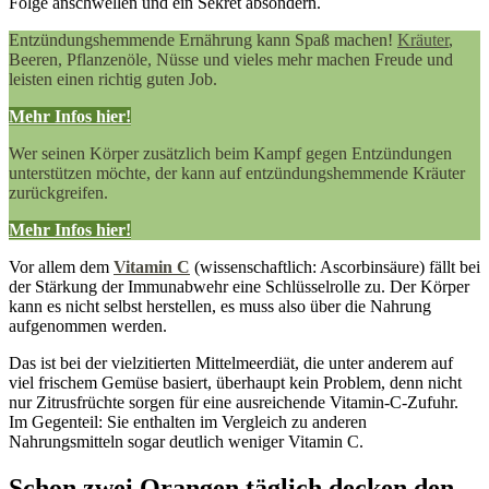
Folge anschwellen und ein Sekret absondern.
Entzündungshemmende Ernährung kann Spaß machen!
Kräuter
,
Beeren, Pflanzenöle, Nüsse und vieles mehr machen Freude und
leisten einen richtig guten Job.
Mehr Infos hier!
Wer seinen Körper zusätzlich beim Kampf gegen Entzündungen
unterstützen möchte, der kann auf entzündungshemmende Kräuter
zurückgreifen.
Mehr Infos hier!
Vor allem dem
Vitamin C
(wissenschaftlich: Ascorbinsäure) fällt bei
der Stärkung der Immunabwehr eine Schlüsselrolle zu. Der Körper
kann es nicht selbst herstellen, es muss also über die Nahrung
aufgenommen werden.
Das ist bei der vielzitierten Mittelmeerdiät, die unter anderem auf
viel frischem Gemüse basiert, überhaupt kein Problem, denn nicht
nur Zitrusfrüchte sorgen für eine ausreichende Vitamin-C-Zufuhr.
Im Gegenteil: Sie enthalten im Vergleich zu anderen
Nahrungsmitteln sogar deutlich weniger Vitamin C.
Schon zwei Orangen täglich decken den