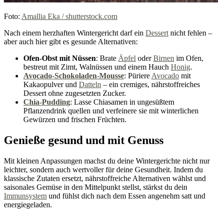
Foto:
Amallia Eka / shutterstock.com
Nach einem herzhaften Wintergericht darf ein
Dessert
nicht fehlen –
aber auch hier gibt es gesunde Alternativen:
Ofen-Obst mit Nüssen
: Brate
Äpfel
oder
Birnen
im Ofen,
bestreut mit Zimt, Walnüssen und einem Hauch
Honig
.
Avocado-Schokoladen-Mousse
: Püriere
Avocado
mit
Kakaopulver und
Datteln
– ein cremiges, nährstoffreiches
Dessert ohne zugesetzten Zucker.
Chia-Pudding
: Lasse Chiasamen in ungesüßtem
Pflanzendrink quellen und verfeinere sie mit winterlichen
Gewürzen und frischen Früchten.
Genieße gesund und mit Genuss
Mit kleinen Anpassungen machst du deine Wintergerichte nicht nur
leichter, sondern auch wertvoller für deine Gesundheit. Indem du
klassische Zutaten ersetzt, nährstoffreiche Alternativen wählst und
saisonales Gemüse in den Mittelpunkt stellst, stärkst du dein
Immunsystem
und fühlst dich nach dem Essen angenehm satt und
energiegeladen.