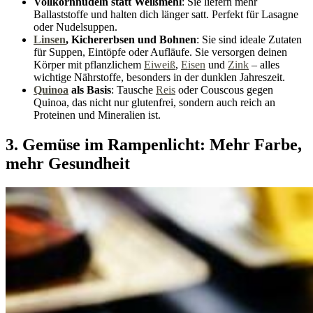
Vollkornnudeln statt Weißmehl
: Sie liefern mehr
Ballaststoffe und halten dich länger satt. Perfekt für Lasagne
oder Nudelsuppen.
Linsen
, Kichererbsen und Bohnen
: Sie sind ideale Zutaten
für Suppen, Eintöpfe oder Aufläufe. Sie versorgen deinen
Körper mit pflanzlichem
Eiweiß
,
Eisen
und
Zink
– alles
wichtige Nährstoffe, besonders in der dunklen Jahreszeit.
Quinoa
als Basis
: Tausche
Reis
oder Couscous gegen
Quinoa, das nicht nur glutenfrei, sondern auch reich an
Proteinen und Mineralien ist.
3. Gemüse im Rampenlicht: Mehr Farbe,
mehr Gesundheit