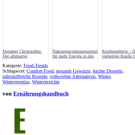
Dresdner Christstollen:
Nahrungsergänzungsmittel
Knollensellerie – D
Der ultimative
für mehr Energie in den
vielseitige Knolle 
Geheimtipp!
dunklen Monaten
deine Winterküche
Kategorie:
Food-Trends
Schlagwort:
Comfort Food
,
gesunde Gewürze
,
leichte Desserts
,
nährstoffreiche Rezepte
,
vollwertige Alternativen
,
Winter
,
Wintergemüse
,
Wintergerichte
von
Ernährungshandbuch