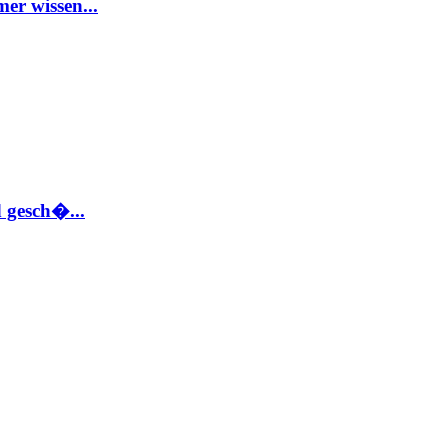
er wissen...
 gesch�...