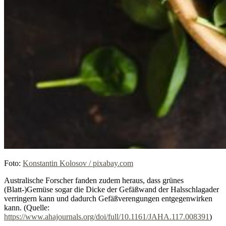
Foto:
Konstantin Kolosov / pixabay.com
Australische Forscher fanden zudem heraus, dass grünes
(Blatt-)Gemüse sogar die Dicke der Gefäßwand der Halsschlagader
verringern kann und dadurch Gefäßverengungen entgegenwirken
kann. (Quelle:
https://www.ahajournals.org/doi/full/10.1161/JAHA.117.008391
)