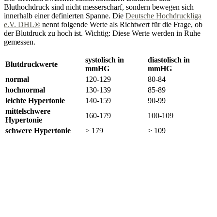
Bluthochdruck sind nicht messerscharf, sondern bewegen sich
innerhalb einer definierten Spanne. Die
Deutsche Hochdruckliga
e.V. DHL®
nennt folgende Werte als Richtwert für die Frage, ob
der Blutdruck zu hoch ist. Wichtig: Diese Werte werden in Ruhe
gemessen.
systolisch in
diastolisch in
Blutdruckwerte
mmHG
mmHG
normal
120-129
80-84
hochnormal
130-139
85-89
leichte Hypertonie
140-159
90-99
mittelschwere
160-179
100-109
Hypertonie
schwere Hypertonie
> 179
> 109