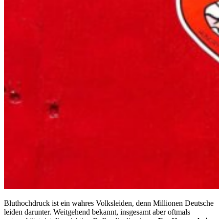
Bluthochdruck ist ein wahres Volksleiden, denn Millionen Deutsche
leiden darunter. Weitgehend bekannt, insgesamt aber oftmals