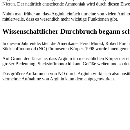
Nieren
. Der natürlich entstehende Ammoniak wird durch diesen Eiweiß
Nahm man früher an, dass Arginin einfach nur eine von vielen Aminosä
mittlerweile, dass es wesentlich mehr wichtige Funktionen gibt.
Wissenschaftlicher Durchbruch begann sc
In diesem Jahr entdeckten die Amerikaner Ferid Murad, Robert Furch
Stickstoffmonoxid (NO) für unseren Körper. 1998 wurde ihnen gemein
Auf Grund der Tatsache, dass Arginin im menschlichen Körper der ei
großer Bedeutung. Stickstoffmonoxid kann Gefäße weiten und so den
Das größere Aufkommen von NO durch Arginin wirkt sich also posit
vermehrte Aufnahme von Arginin kann dem entgegenwirken.