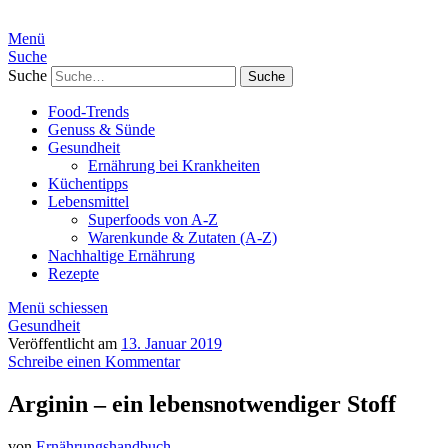
Menü
Suche
Suche
Food-Trends
Genuss & Sünde
Gesundheit
Ernährung bei Krankheiten
Küchentipps
Lebensmittel
Superfoods von A-Z
Warenkunde & Zutaten (A-Z)
Nachhaltige Ernährung
Rezepte
Menü schiessen
Gesundheit
Veröffentlicht am
13. Januar 2019
Schreibe einen Kommentar
Arginin – ein lebensnotwendiger Stoff
von
Ernährungshandbuch