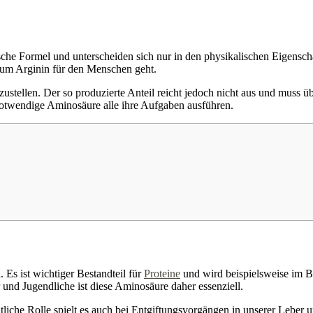
ische Formel und unterscheiden sich nur in den physikalischen Eigensc
 um Arginin für den Menschen geht.
rzustellen. Der so produzierte Anteil reicht jedoch nicht aus und mus
notwendige Aminosäure alle ihre Aufgaben ausführen.
Es ist wichtiger Bestandteil für
Proteine
und wird beispielsweise im B
d Jugendliche ist diese Aminosäure daher essenziell.
tliche Rolle spielt es auch bei Entgiftungsvorgängen in unserer Leber 